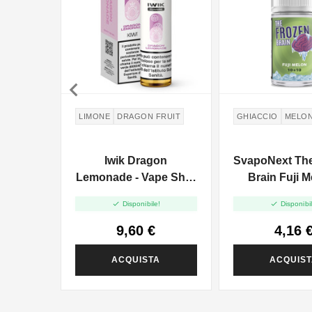

LIMONE
DRAGON FRUIT
GHIACCIO
MELO
Iwik Dragon
SvapoNext Th
Lemonade - Vape Shot
Brain Fuji M
20ml
Aroma Mini


Disponibile!
Disponibil
9,60 €
4,16 
ACQUISTA
ACQUIS