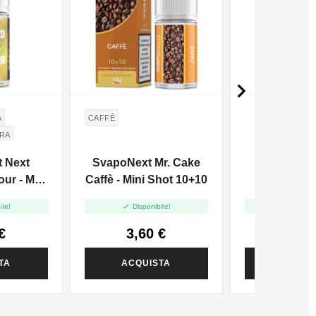

A
CAFFÈ
ERA
 Next
SvapoNext Mr. Cake
Flavourar
ur - Mini
Caffè - Mini Shot 10+10
Mango - Va
+10
20m


ile!
Disponibile!
Disponi
€
3,60 €
5,37
TA
ACQUISTA
ACQUI