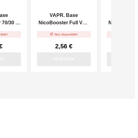
ase
VAPR. Base
VAPR. 
70/30 -
NicoBooster Full VG -
NicoBooster 
10ml
10m


ibile!
Non disponibile!
Non dispo
€
2,56 €
2,56
TA
ACQUISTA
ACQUI