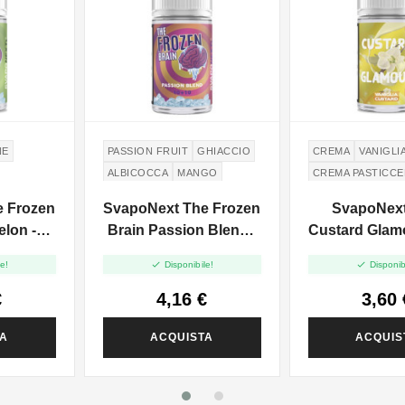
NE
PASSION FRUIT
GHIACCIO
CREMA
VANIGLI
ALBICOCCA
MANGO
CREMA PASTICC
e Frozen
SvapoNext The Frozen
SvapoNext
elon -
Brain Passion Blend -
Custard Glamo
 10ml
Mini Shot 10+10
Shot 10


e!
Disponibile!
Disponib
€
4,16 €
3,60 
TA
ACQUISTA
ACQUIS