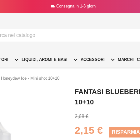
Consegna in 1-3 giorni




TORI
LIQUIDI, AROMI E BASI
ACCESSORI
MARCHI
C
X Honeydew Ice - Mini shot 10+10
FANTASI BLUEBERR
10+10
2,68 €
2,15 €
RISPARMIA