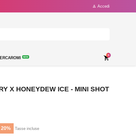
Accedi

0

ERCAROMI
NEW
Y X HONEYDEW ICE - MINI SHOT
 20%
Tasse incluse