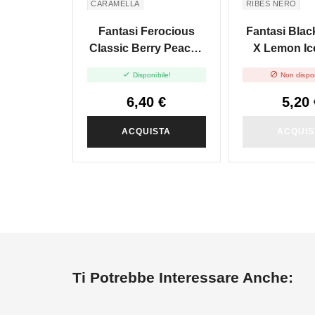
CARAMELLA
RIBES NERO
Fantasi Ferocious
Fantasi Blac
Classic Berry Peach -
X Lemon Ice
Mini Shot 10+10
Shot 10


Disponibile!
Non dispon
6,40 €
5,20 
ACQUISTA
ACQUIS
Ti Potrebbe Interessare Anche: