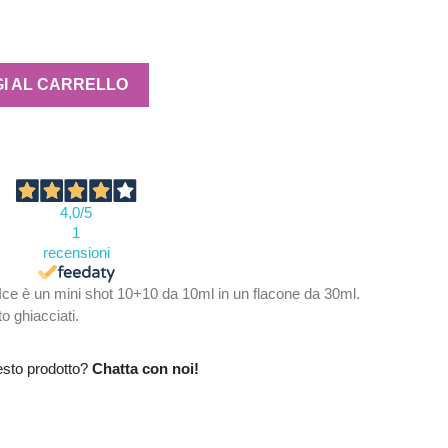
I AL CARRELLO
4,0
/5
1
recensioni
ce è un mini shot 10+10 da 10ml in un flacone da 30ml.
to ghiacciati.
esto prodotto?
Chatta con noi!