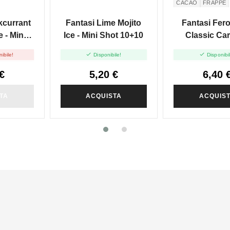
CACAO
FRAPPÈ
kcurrant
Fantasi Lime Mojito
Fantasi Fer
 - Mini
Ice - Mini Shot 10+10
Classic Ca
+10
Cocoa Frappe


ibile!
Disponibile!
Disponibi
Shot 10
€
5,20 €
6,40 
TA
ACQUISTA
ACQUIS