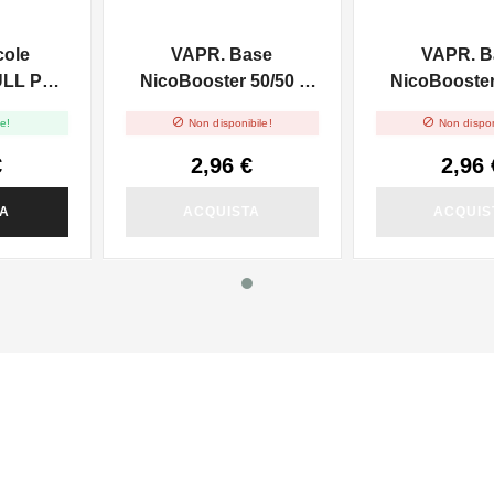
cole
VAPR. Base
VAPR. B
ULL PG -
NicoBooster 50/50 -
NicoBooster 
0ml
10ml
10ml


e!
Non disponibile!
Non dispon
€
2,96 €
2,96 
TA
ACQUISTA
ACQUIS