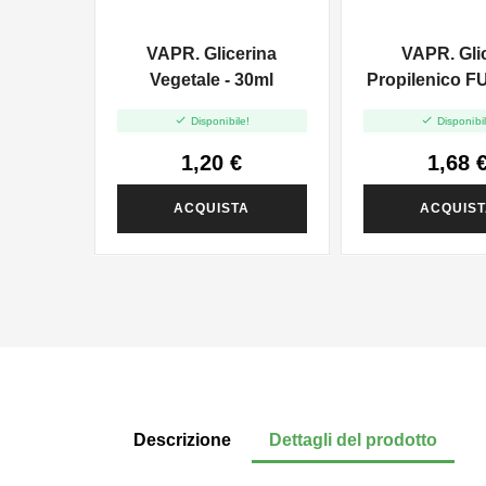
VAPR. Glicerina
VAPR. Gli
Vegetale - 30ml
Propilenico F
35ml In 6


Disponibile!
Disponibil
1,20 €
1,68 
ACQUISTA
ACQUIS
Descrizione
Dettagli del prodotto