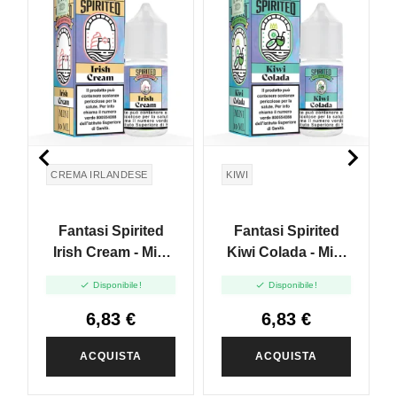


CREMA IRLANDESE
KIWI
Fantasi Spirited
Fantasi Spirited
Irish Cream - Mini
Kiwi Colada - Mini
Shot 10+10
Shot 10+10


Disponibile!
Disponibile!
6,83 €
6,83 €
ACQUISTA
ACQUISTA