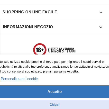

SHOPPING ONLINE FACILE

INFORMAZIONI NEGOZIO
o web utilizza cookie propri e di terze parti per migliorare i nostri servizi e
pubblicità relativa alle tue preferenze analizzando le tue abitudinidi navigazion
l tuo consenso al suo utilizzo, premi il pulsante Accetta.
Personalizzare i cookie
Accetto
Trovaci anche su:
Facebook
Pinterest
Instagram
Chiudi