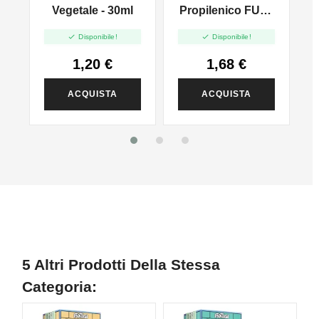
l
Vegetale - 30ml
Propilenico FULL
PG - 35ml In 60ml


Disponibile!
Disponibile!
1,20 €
1,68 €
ACQUISTA
ACQUISTA
5 Altri Prodotti Della Stessa
Categoria: