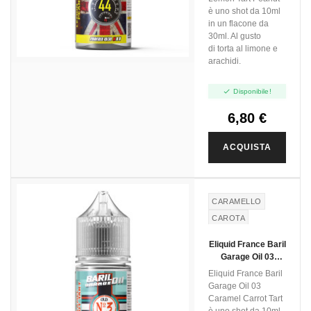
è uno shot da 10ml
in un flacone da
30ml. Al gusto
di torta al limone e
arachidi.

Disponibile!
6,80 €
ACQUISTA
CARAMELLO
CAROTA
MUFFIN
Eliquid France Baril
CARROT
Garage Oil 03
Caramel Carrot
Eliquid France Baril
Tart - Mini Shot
Garage Oil 03
10+20
Caramel Carrot Tart