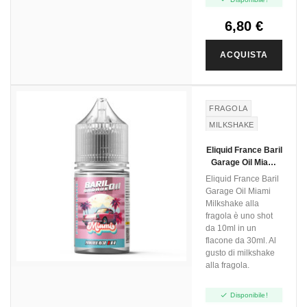
6,80 €
ACQUISTA
FRAGOLA
MILKSHAKE
Eliquid France Baril
Garage Oil Miami
Milkshake Alla
Eliquid France Baril
Fragola - Mini Shot
Garage Oil Miami
10+20
Milkshake alla
fragola è uno shot
da 10ml in un
flacone da 30ml. Al
gusto di milkshake
alla fragola.

Disponibile!