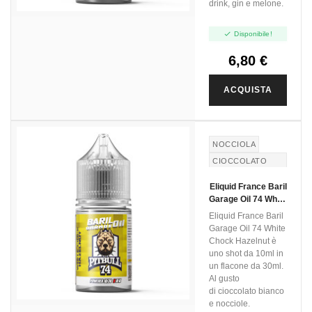
drink, gin e melone.

Disponibile!
6,80 €
ACQUISTA
NOCCIOLA
CIOCCOLATO
BIANCO
Eliquid France Baril
WHITE
Garage Oil 74 White
CHOCOLATE
Chock Hazelnut -
Eliquid France Baril
Mini Shot 10+20
Garage Oil 74 White
Chock Hazelnut è
uno shot da 10ml in
un flacone da 30ml.
Al gusto
di cioccolato bianco
e nocciole.