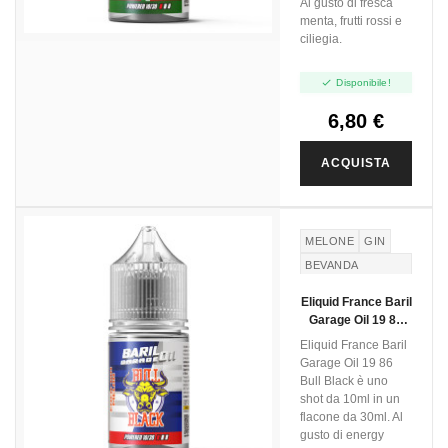
Al gusto di fresca
menta, frutti rossi e
ciliegia.

Disponibile!
6,80 €
ACQUISTA
MELONE
GIN
BEVANDA
ENERGETICA
Eliquid France Baril
Garage Oil 19 86
Bull Black - Mini
Eliquid France Baril
Shot 10+20
Garage Oil 19 86
Bull Black è uno
shot da 10ml in un
flacone da 30ml. Al
gusto di energy