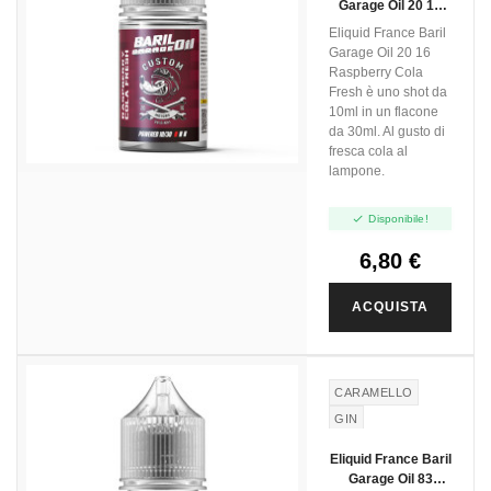
Garage Oil 20 16
Raspberry Cola
Eliquid France Baril
Fresh - Mini Shot
Garage Oil 20 16
10+20
Raspberry Cola
Fresh è uno shot da
10ml in un flacone
da 30ml. Al gusto di
fresca cola al
lampone.

Disponibile!
6,80 €
ACQUISTA
CARAMELLO
GIN
Eliquid France Baril
Garage Oil 83