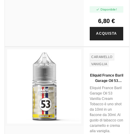

Disponibile!
6,80 €
ACQUISTA
CARAMELLO
VANIGLIA
TABACCO
Eliquid France Baril
CREMA
Garage Oil 53
PASTICCERA
Vanilla Cream
Eliquid France Baril
Tobacco - Mini Shot
Garage Oil 53
10+20
Vanilla Cream
Tobacco è uno shot
da 10ml in un
flacone da 30ml. Al
gusto di tabacco con
caramello e crema
alla vaniglia.