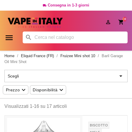
Consegna in 1-3 giorni

0




Home
Eliquid France (FR)
Fruizee Mini shot 10
Baril Garage
Oil Mini Shot

Scegli


Prezzo
Disponibilità
Visualizzati 1-16 su 17 articoli
BISCOTTO