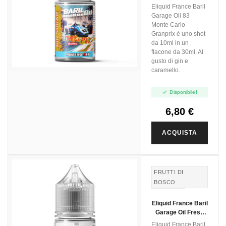
Monte Carlo
Eliquid France Baril
Granprix - Mini Shot
Garage Oil 83
10+20
Monte Carlo
Granprix è uno shot
da 10ml in un
flacone da 30ml. Al
gusto di gin e
caramello.

Disponibile!
6,80 €
ACQUISTA
FRUTTI DI
BOSCO
ZENZERO
Eliquid France Baril
GINGER
Garage Oil Fresh
And Love - Mini
Eliquid France Baril