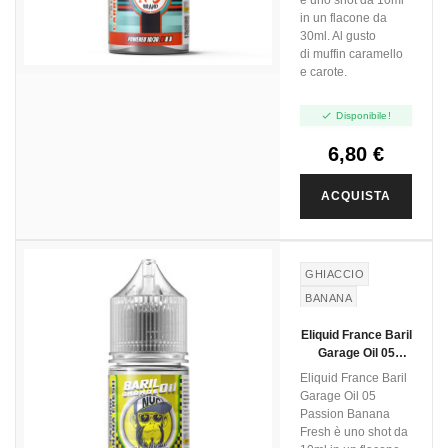
è uno shot da 10ml
in un flacone da
30ml. Al gusto
di muffin caramello
e carote.

Disponibile!
6,80 €
ACQUISTA
GHIACCIO
BANANA
PASSION FRUIT
Eliquid France Baril
Garage Oil 05
Passion Banana
Eliquid France Baril
Fresh - Mini Shot
Garage Oil 05
10+20
Passion Banana
Fresh è uno shot da