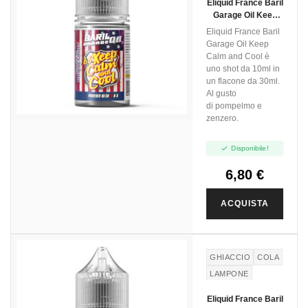
Eliquid France Baril
ROSA
Garage Oil Keep
Calm And Cool -
Eliquid France Baril
Mini Shot 10+20
Garage Oil Keep
Calm and Cool è
uno shot da 10ml in
un flacone da 30ml.
Al gusto
di pompelmo e
zenzero.

Disponibile!
6,80 €
ACQUISTA
GHIACCIO
COLA
LAMPONE
Eliquid France Baril