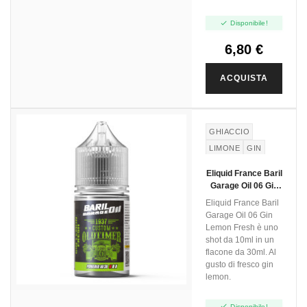

Disponibile!
6,80 €
ACQUISTA
GHIACCIO
LIMONE
GIN
Eliquid France Baril
Garage Oil 06 Gin
Lemon Fresh - Mini
Eliquid France Baril
Shot 10+20
Garage Oil 06 Gin
Lemon Fresh è uno
shot da 10ml in un
flacone da 30ml. Al
gusto di fresco gin
lemon.

Disponibile!