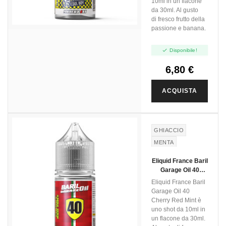
10ml in un flacone
da 30ml. Al gusto
di fresco frutto della
passione e banana.

Disponibile!
6,80 €
ACQUISTA
GHIACCIO
MENTA
FRUTTI ROSSI
Eliquid France Baril
CILIEGIA
Garage Oil 40
Cherry Red Mint -
Eliquid France Baril
Mini Shot 10+20
Garage Oil 40
Cherry Red Mint è
uno shot da 10ml in
un flacone da 30ml.