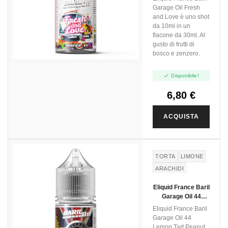
Shot 10+20
Garage Oil Fresh
and Love è uno shot
da 10ml in un
flacone da 30ml. Al
gusto di frutti di
bosco e zenzero.

Disponibile!
6,80 €
ACQUISTA
TORTA
LIMONE
ARACHIDI
PEANUTS
Eliquid France Baril
Garage Oil 44
Lemon Tart Peanut
Eliquid France Baril
- Mini Shot 10+20
Garage Oil 44
Lemon Tart Peanut