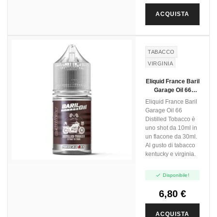
ACQUISTA
TABACCO
VIRGINIA
KENTUCKY
Eliquid France Baril
Garage Oil 66
Distilled Tobacco -
Eliquid France Baril
Mini Shot 10+20
Garage Oil 66
Distilled Tobacco è
uno shot da 10ml in
un flacone da 30ml.
Al gusto di tabacco
kentucky e virginia.

Disponibile!
6,80 €
ACQUISTA