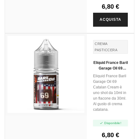
6,80 €
ACQUISTA
CREMA
PASTICCERA
Eliquid France Baril
Garage Oil 69
Catalan Cream -
Eliquid France Baril
Mini Shot 10+20
Garage Oil 69
Catalan Cream è
uno shot da 10ml in
un flacone da 30ml.
Al gusto di crema
catalana.

Disponibile!
6,80 €