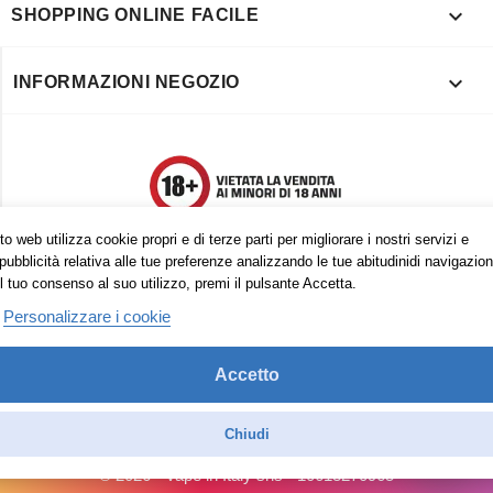

SHOPPING ONLINE FACILE

INFORMAZIONI NEGOZIO
o web utilizza cookie propri e di terze parti per migliorare i nostri servizi e
pubblicità relativa alle tue preferenze analizzando le tue abitudinidi navigazion
l tuo consenso al suo utilizzo, premi il pulsante Accetta.
Personalizzare i cookie
Accetto
Trovaci anche su:
Facebook
Pinterest
Instagram
Chiudi
© 2026 - Vape in Italy srls - 10613270965