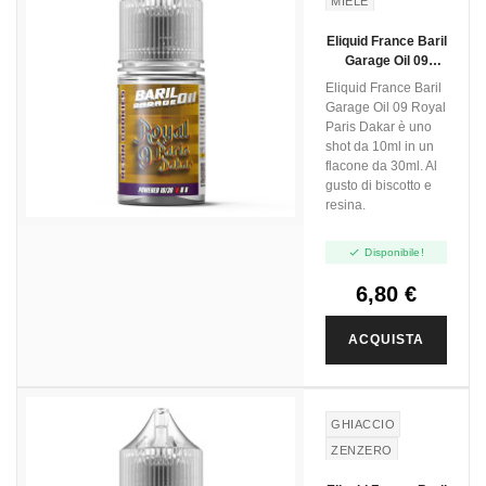
MIELE
Eliquid France Baril
Garage Oil 09
Royal Paris Dakar -
Eliquid France Baril
Mini Shot 10+20
Garage Oil 09 Royal
Paris Dakar è uno
shot da 10ml in un
flacone da 30ml. Al
gusto di biscotto e
resina.

Disponibile!
6,80 €
ACQUISTA
GHIACCIO
ZENZERO
POMPELMO