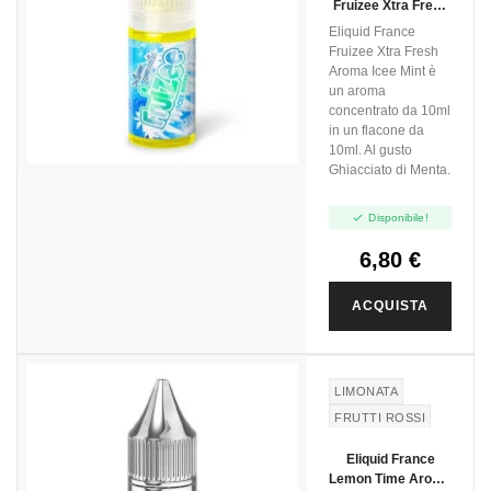
Fruizee Xtra Fresh
Aroma Icee Mint -
Eliquid France
10ml
Fruizee Xtra Fresh
Aroma Icee Mint è
un aroma
concentrato da 10ml
in un flacone da
10ml. Al gusto
Ghiacciato di Menta.

Disponibile!
6,80 €
ACQUISTA
LIMONATA
FRUTTI ROSSI
LIMONE
Eliquid France
Lemon Time Aroma