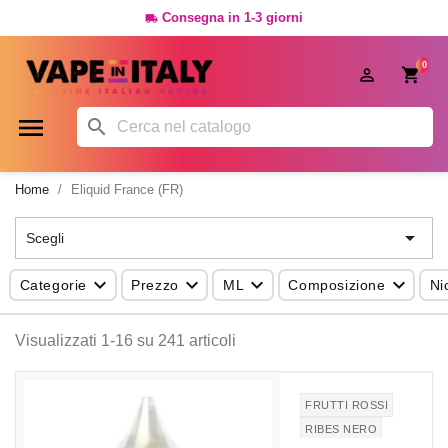
Consegna in 1-3 giorni

0




Home
Eliquid France (FR)

Scegli




Categorie
Prezzo
ML
Composizione
Ni
Visualizzati 1-16 su 241 articoli
FRUTTI ROSSI
RIBES NERO