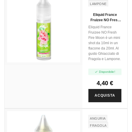
LAMPONE
Eliquid France
Fruizee NO Fresh
Fire Moon - Mini
Eliquid France
Shot 10+10
Fruizee NO Fresh
Fire Moon è un mini
shot da 10ml in un
flacone da 20ml. Al
gusto Ghiacciato di
Fragola e Lampone.

Disponibile!
4,40 €
ACQUISTA
ANGURIA
FRAGOLA