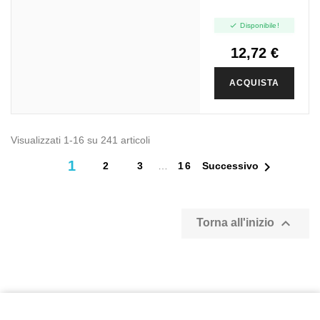

Disponibile!
12,72 €
ACQUISTA
Visualizzati 1-16 su 241 articoli
1

2
3
…
16
Successivo

Torna all'inizio