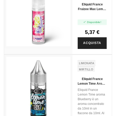
RIBES NERO
Eliquid France
Fruizee Max Lemon
Blackcurrant - Mini
Shot 10+10

Disponibile!
5,37 €
ACQUISTA
LIMONATA
MIRTILLO
LIMONE
Eliquid France
Lemon Time Aroma
Blueberry - 10ml
Eliquid France
Lemon Time aroma
Blueberry è un
aroma concentrato
da 10ml in un
flacone da 10ml. Al