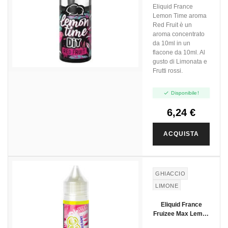
Red Fruit - 10ml
Eliquid France
Lemon Time aroma
Red Fruit è un
aroma concentrato
da 10ml in un
flacone da 10ml. Al
gusto di Limonata e
Frutti rossi.

Disponibile!
6,24 €
ACQUISTA
GHIACCIO
LIMONE
RIBES NERO
Eliquid France
Fruizee Max Lemon
Blackcurrant -