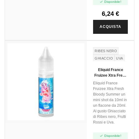

Disponibile!
6,24 €
ACQUISTA
RIBES NERO
GHIACCIO
UVA
FRUTTI ROSSI
Eliquid France
Fruizee Xtra Fresh
Bloody Summer -
Eliquid France
Mini Shot 10+10
Fruizee Xtra Fresh
Bloody Summer un
mini shot da 10ml in
un flacone da 20ml.
Al gusto Ghiacciato
di Ribes nero, Frutti
Rossi e Uva.

Disponibile!