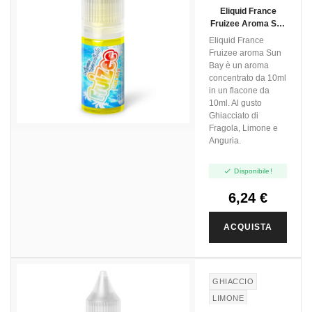
GHIACCIO
Eliquid France
LIMONE
Fruizee Aroma Sun
Bay - 10ml
Eliquid France
Fruizee aroma Sun
Bay è un aroma
concentrato da 10ml
in un flacone da
10ml. Al gusto
Ghiacciato di
Fragola, Limone e
Anguria.

Disponibile!
6,24 €
ACQUISTA
GHIACCIO
LIMONE