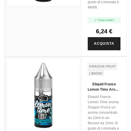
gusto di Limonata e
Mirtilli.

Disponibile!
6,24 €
ACQUISTA
DRAGON FRUIT
LIMONE
LIMONATA
Eliquid France
Lemon Time Aroma
Dragon Fruit - 10ml
Eliquid France
Lemon Time aroma
Dragon Fruit è un
aroma concentrato
da 10ml in un
flacone da 10ml. Al
gusto di Limonata e