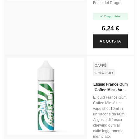
Frutto del Drago.

Disponibile!
6,24 €
ACQUISTA
CAFFÈ
GHIACCIO
MENTA
Eliquid France Gum
GOMMA DA
Coffee Mint - Vape
MASTICARE
Shot - 10ml
Eliquid France Gum
Coffee Mint è un
vape shot 10ml in
un flacone da 60ml.
Al gusto di fresco
chewing gum al
caffé leggermente
mentolato.