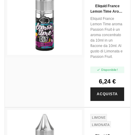
LIMONATA
Eliquid France
Lemon Time Aroma
Passion Fruit -
Eliquid France
10ml
Lemon Time aroma
Passion Fruit è un
aroma concentrato
da 10ml in un
flacone da 10ml. Al
gusto di Limonata e
Passion Fruit.

Disponibile!
6,24 €
ACQUISTA
LIMONE
LIMONATA