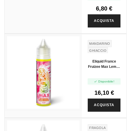
6,80 €
ACQUISTA
MANDARINO
GHIACCIO
ARANCIA
Eliquid France
LIMONE
Fruizee Max Lemon
Orange Mandarin -
Vape Shot - 10ml

Disponibile!
16,10 €
ACQUISTA
FRAGOLA