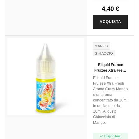
4,40 €
ACQUISTA
MANGO
GHIACCIO
Eliquid France
Fruizee Xtra Fresh
Aroma Crazy
Eliquid France
Mango - 10ml
Fruizee Xtra Fresh
Aroma Crazy Mango
è un aroma
concentrato da 10ml
in un flacone da
10ml. Al gusto
Ghiacciato di
Mango.

Disponibile!