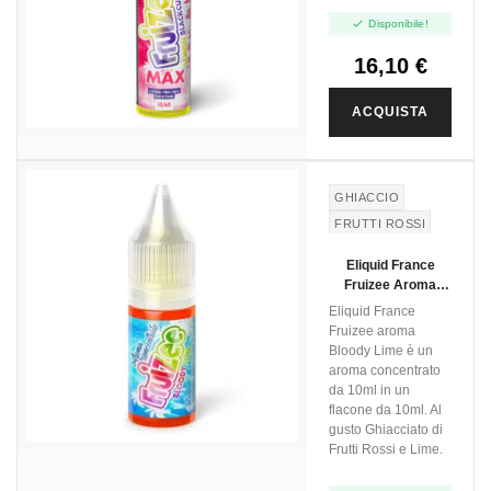
Vape Shot - 10ml

Disponibile!
16,10 €
ACQUISTA
GHIACCIO
FRUTTI ROSSI
LIME
Eliquid France
Fruizee Aroma
Bloody Lime - 10ml
Eliquid France
Fruizee aroma
Bloody Lime è un
aroma concentrato
da 10ml in un
flacone da 10ml. Al
gusto Ghiacciato di
Frutti Rossi e Lime.