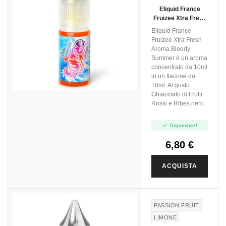
GHIACCIO
Eliquid France
Fruizee Xtra Fresh
Aroma Bloody
Eliquid France
Summer - 10ml
Fruizee Xtra Fresh
Aroma Bloody
Summer è un aroma
concentrato da 10ml
in un flacone da
10ml. Al gusto
Ghiacciato di Frutti
Rossi e Ribes nero.

Disponibile!
6,80 €
ACQUISTA
PASSION FRUIT
LIMONE