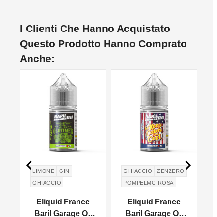
I Clienti Che Hanno Acquistato
Questo Prodotto Hanno Comprato
Anche:


LIMONE
GIN
GHIACCIO
ZENZERO
GHIACCIO
POMPELMO ROSA
Eliquid France
Eliquid France
l
Baril Garage Oil
Baril Garage Oil