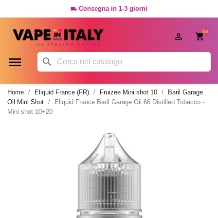
Consegna in 1-3 giorni

0




Home
Eliquid France (FR)
Fruizee Mini shot 10
Baril Garage
Oil Mini Shot
Eliquid France Baril Garage Oil 66 Distilled Tobacco -
Mini shot 10+20