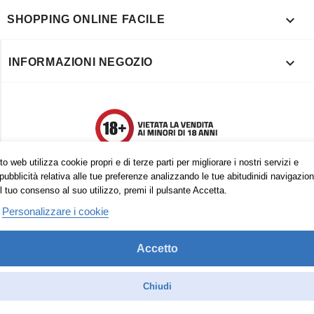

SHOPPING ONLINE FACILE

INFORMAZIONI NEGOZIO
o web utilizza cookie propri e di terze parti per migliorare i nostri servizi e
pubblicità relativa alle tue preferenze analizzando le tue abitudinidi navigazion
l tuo consenso al suo utilizzo, premi il pulsante Accetta.
Personalizzare i cookie
Accetto
Trovaci anche su:
Facebook
Pinterest
Instagram
Chiudi
© 2026 - Vape in Italy srls - 10613270965