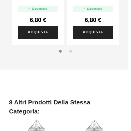
06 Gin Lemon
Keep Calm And


Disponibile!
Disponibile!
Fresh - Mini Shot
Cool - Mini Shot
10+20
10+20
6,80 €
6,80 €
ACQUISTA
ACQUISTA
8 Altri Prodotti Della Stessa
Categoria: