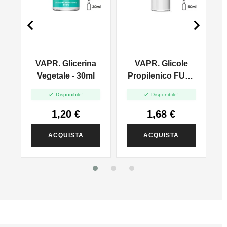


VAPR. Glicerina
VAPR. Glicole
l
Vegetale - 30ml
Propilenico FULL
PG - 35ml In 60ml


Disponibile!
Disponibile!
1,20 €
1,68 €
ACQUISTA
ACQUISTA