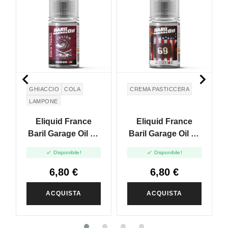


GHIACCIO
COLA
CREMA PASTICCERA
LAMPONE
Eliquid France
Eliquid France
Baril Garage Oil 20
Baril Garage Oil 69
16 Raspberry Cola
Catalan Cream -


Disponibile!
Disponibile!
Fresh - Mini Shot
Mini Shot 10+20
10+20
6,80 €
6,80 €
ACQUISTA
ACQUISTA