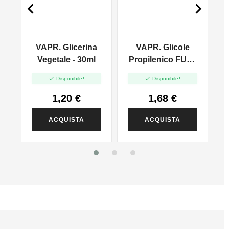


VAPR. Glicerina
VAPR. Glicole
l
Vegetale - 30ml
Propilenico FULL
PG - 35ml In 60ml


Disponibile!
Disponibile!
1,20 €
1,68 €
ACQUISTA
ACQUISTA