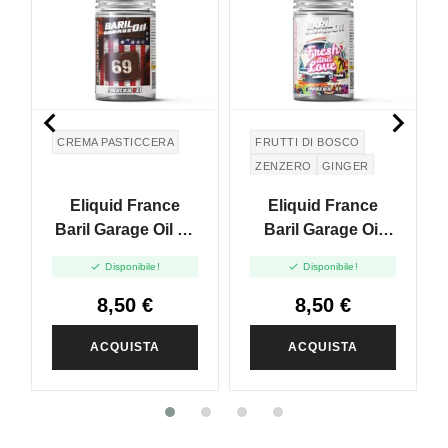


CREMA PASTICCERA
FRUTTI DI BOSCO
ZENZERO
GINGER
Eliquid France
Eliquid France
Baril Garage Oil 69
Baril Garage Oil
Catalan Cream -
Fresh And Love -


Disponibile!
Disponibile!
Mini Shot 10+20
Mini Shot 10+20
8,50 €
8,50 €
ACQUISTA
ACQUISTA