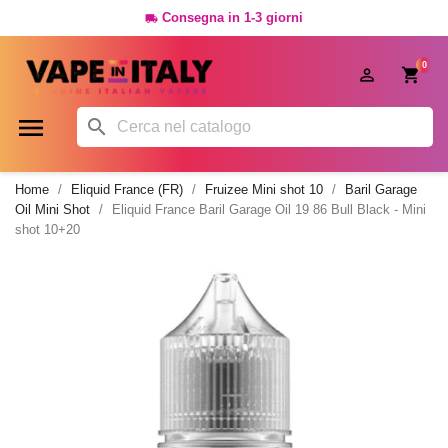
Consegna in 1-3 giorni

0




Home
Eliquid France (FR)
Fruizee Mini shot 10
Baril Garage
Oil Mini Shot
Eliquid France Baril Garage Oil 19 86 Bull Black - Mini
shot 10+20