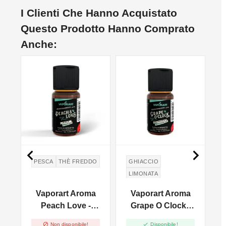
I Clienti Che Hanno Acquistato
Questo Prodotto Hanno Comprato
Anche:
NON DISPONIBILE


PESCA
THÈ FREDDO
GHIACCIO
LIMONATA
UVA FRAGOLA
a
Vaporart Aroma
Vaporart Aroma
ml
Peach Love -
Grape O Clock -
10ml
10ml


Non disponibile!
Disponibile!