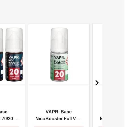
NON DISPONIBILE
NON DISPONIBILE

ase
VAPR. Base
VAPR. 
70/30 -
NicoBooster Full VG -
NicoBooster 
10ml
10m