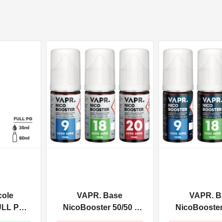
NON DISPONIBILE
NON DISPONIBILE
cole
VAPR. Base
VAPR. B
ULL PG -
NicoBooster 50/50 -
NicoBooster 
0ml
10ml
10ml