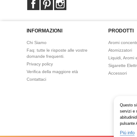
Facebook
Pinterest
Instagram
INFORMAZIONI
PRODOTTI
Chi Siamo
Aromi concentr
Faq: tutte le risposte alle vostre
Atomizzatori
domande frequenti.
Liquidi, Aromi 
Privacy policy
Sigarette Elett
Verifica della maggiore età
Accessori
Contattaci
Questo sit
servizi e 
abitudinid
pulsante 
Piú info