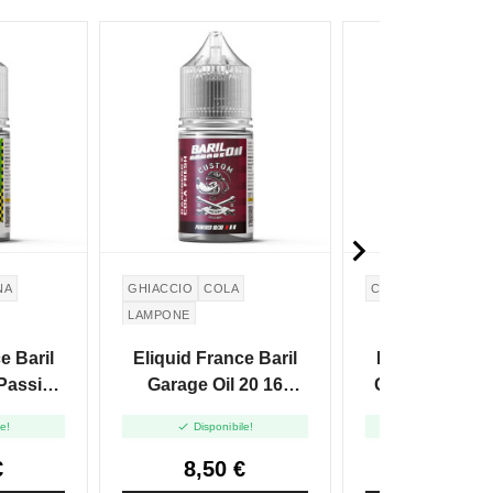

NA
GHIACCIO
COLA
CARAMELLO
GIN
LAMPONE
e Baril
Eliquid France Baril
Eliquid France
 Passion
Garage Oil 20 16
Garage Oil 83
 - Mini
Raspberry Cola Fresh
Carlo Granprix


le!
Disponibile!
Disponibile
+20
- Mini Shot 10+20
Shot 10+
€
8,50 €
8,50 €