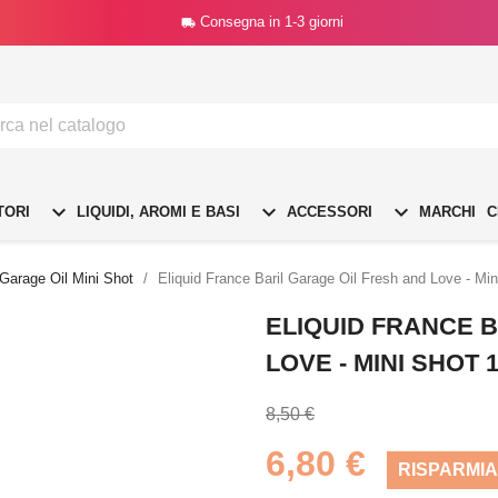
Consegna in 1-3 giorni




TORI
LIQUIDI, AROMI E BASI
ACCESSORI
MARCHI
C
 Garage Oil Mini Shot
Eliquid France Baril Garage Oil Fresh and Love - Mi
ELIQUID FRANCE 
LOVE - MINI SHOT 
8,50 €
6,80 €
RISPARMIA