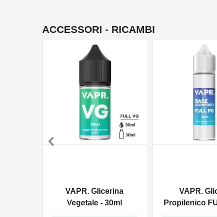
ACCESSORI - RICAMBI

VAPR. Glicerina
VAPR. Gli
Vegetale - 30ml
Propilenico F
35ml In 6