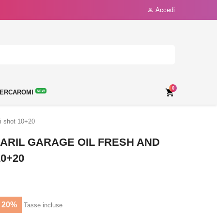
Accedi

0

ERCAROMI
NEW
ni shot 10+20
BARIL GARAGE OIL FRESH AND
10+20
 20%
Tasse incluse