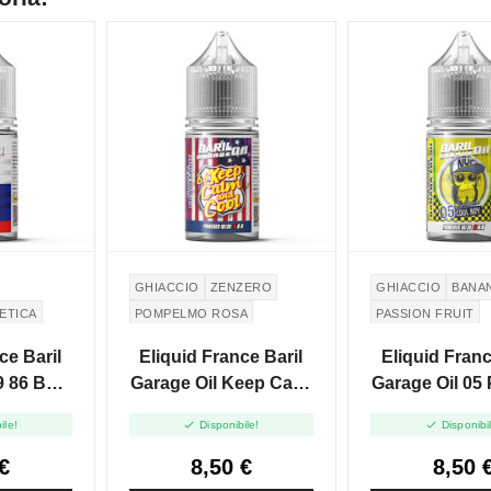
GHIACCIO
ZENZERO
GHIACCIO
BANA
ETICA
POMPELMO ROSA
PASSION FRUIT
ce Baril
Eliquid France Baril
Eliquid Franc
 86 Bull
Garage Oil Keep Calm
Garage Oil 05
i Shot
And Cool - Mini Shot
Banana Fresh


ile!
Disponibile!
Disponibi
0
10+20
Shot 10
€
8,50 €
8,50 