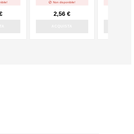


ibile!
Non disponibile!
Non dispo
€
2,56 €
2,56
TA
ACQUISTA
ACQUI