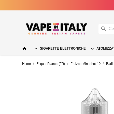




SIGARETTE ELETTRONICHE
ATOMIZZA
Home
Eliquid France (FR)
Fruizee Mini shot 10
Baril