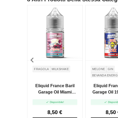

FRAGOLA
MILKSHAKE
MELONE
GIN
BEVANDA ENERG
Eliquid France Baril
Eliquid Fran
Garage Oil Miami
Garage Oil 19
Milkshake Alla
Black - Min


Disponibile!
Disponib
Fragola - Mini Shot
10+2
10+20
8,50 €
8,50 