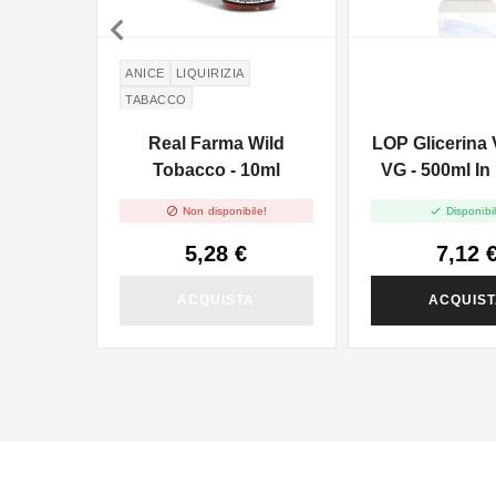

ANICE
LIQUIRIZIA
TABACCO
Real Farma Wild
LOP Glicerina 
Tobacco - 10ml
VG - 500ml In


Non disponibile!
Disponibil
5,28 €
7,12 
ACQUISTA
ACQUIS