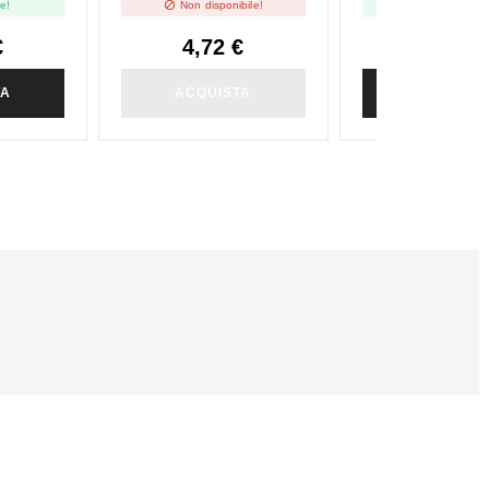


le!
Non disponibile!
Disponibile
€
4,72 €
4,72 €
TA
ACQUISTA
ACQUIST