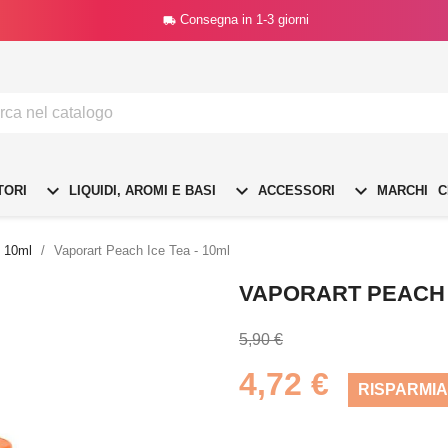
Consegna in 1-3 giorni




TORI
LIQUIDI, AROMI E BASI
ACCESSORI
MARCHI
C
- 10ml
Vaporart Peach Ice Tea - 10ml
VAPORART PEACH I
5,90 €
4,72 €
RISPARMIA