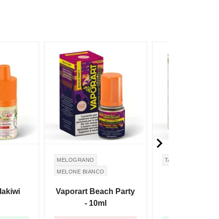

MELOGRANO
TABACCO
MELONE BIANCO
POMEGRANATE
lakiwi
Vaporart Beach Party
Vaporart M
WHITE MELON
- 10ml
Tobacc