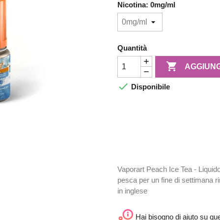
Nicotina: 0mg/ml
Quantità

AGGIUNG

Disponibile
Vaporart Peach Ice Tea - Liquido 
pesca per un fine di settimana rin
in inglese
Hai bisogno di aiuto su qu