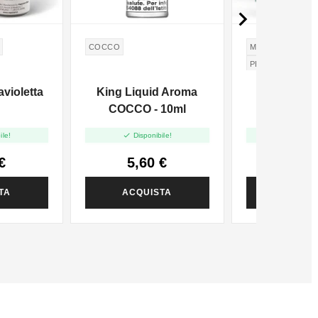

COCCO
MENTA PIPERITA
PEPPERMINT
violetta
King Liquid Aroma
Vaporart
COCCO - 10ml


ile!
Disponibile!
Disponi
€
5,60 €
4,72
TA
ACQUISTA
ACQUI