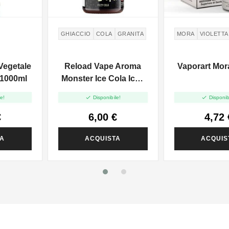
GHIACCIO
COLA
GRANITA
MORA
VIOLETTA
Vegetale
Reload Vape Aroma
Vaporart Mora
 1000ml
Monster Ice Cola Ice -
10ml


e!
Disponibile!
Disponib
€
6,00 €
4,72 
TA
ACQUISTA
ACQUIS