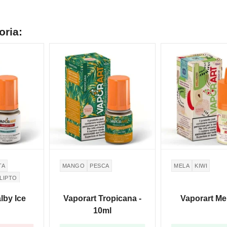
oria:
TA
MANGO
PESCA
MELA
KIWI
LIPTO
lby Ice
Vaporart Tropicana -
Vaporart Me
10ml