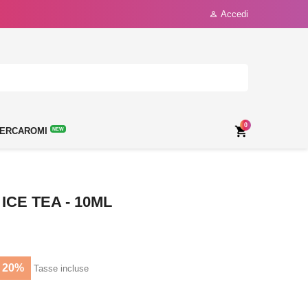
Accedi

0

ERCAROMI
NEW
CE TEA - 10ML
 20%
Tasse incluse