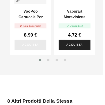
MTL
TIRO IN GUANCIA
VooPoo
Vaporart
MTL
Cartuccia Per
Moravioletta
Doric Galaxy -


Non disponibile!
Disponibile!
1.2ohm - 2ml - 2pz
8,90 €
4,72 €
ACQUISTA
ACQUISTA
8 Altri Prodotti Della Stessa