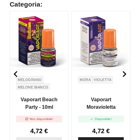
Categoria:


MELOGRANO
MORA
VIOLETTA
MELONE BIANCO
POMEGRANATE
Vaporart Beach
Vaporart
WHITE MELON
Party - 10ml
Moravioletta


Non disponibile!
Disponibile!
4,72 €
4,72 €