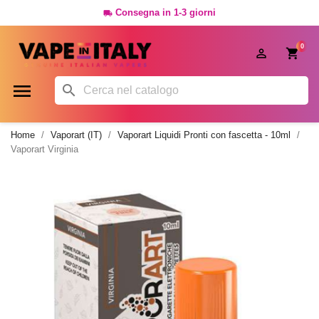
Consegna in 1-3 giorni

0




Home
Vaporart (IT)
Vaporart Liquidi Pronti con fascetta - 10ml
Vaporart Virginia