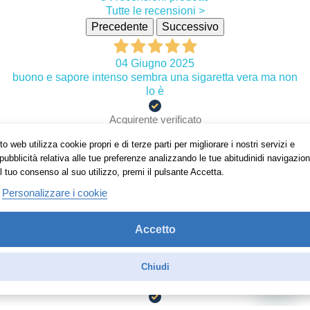
Tutte le recensioni >
Precedente
Successivo
04 Giugno 2025
buono e sapore intenso sembra una sigaretta vera ma non
lo è
Acquirente verificato
o web utilizza cookie propri e di terze parti per migliorare i nostri servizi e
pubblicità relativa alle tue preferenze analizzando le tue abitudinidi navigazion
12 Dicembre 2024
l tuo consenso al suo utilizzo, premi il pulsante Accetta.
Buono Virginia ottimo. Il servizio come sempre ottimo
Personalizzare i cookie
Acquirente verificato
Accetto
09 Dicembre 2024
Chiudi
Conosco da tempo questo prodotto, il gusto del tabacco è
buono e soprattutto non stanca a lungo andare.