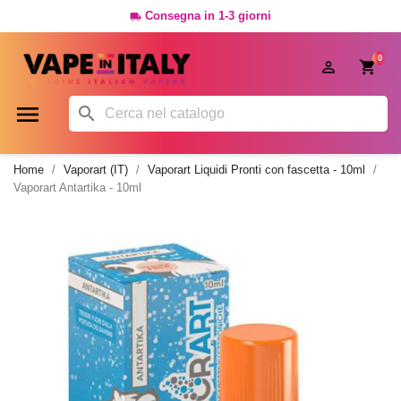
Consegna in 1-3 giorni

0




Home
Vaporart (IT)
Vaporart Liquidi Pronti con fascetta - 10ml
Vaporart Antartika - 10ml