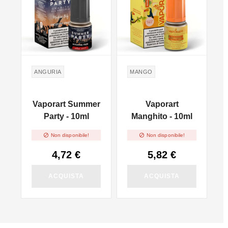
ANGURIA
MANGO
Vaporart Summer
Vaporart
l
Party - 10ml
Manghito - 10ml


Non disponibile!
Non disponibile!
4,72 €
5,82 €
ACQUISTA
ACQUISTA