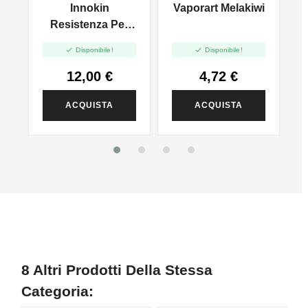
ia
Innokin
Vaporart Melakiwi
TIRO IN GUANCIA
MTL E TIRO DI
Resistenza Per
POLMONI DTL
Zenith -


Disponibile!
Disponibile!
0.8/1.6ohm - 5pz
12,00 €
4,72 €
ACQUISTA
ACQUISTA
8 Altri Prodotti Della Stessa
Categoria: