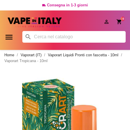
Consegna in 1-3 giorni

0




Home
Vaporart (IT)
Vaporart Liquidi Pronti con fascetta - 10ml
Vaporart Tropicana - 10ml