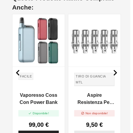
Anche:
NON DISPONIBILE


FACILE
TIRO DI GUANCIA
MTL
TIRO IN GUANCIA
co
Vaporesso Coss
Aspire
MTL
Con Power Bank
Resistenza Per
Serie Nautilus -


Disponibile!
Non disponibile!
Pacco 5 Pz
99,00 €
9,50 €