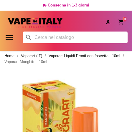
Consegna in 1-3 giorni

0




Home
Vaporart (IT)
Vaporart Liquidi Pronti con fascetta - 10ml
Vaporart Manghito - 10ml