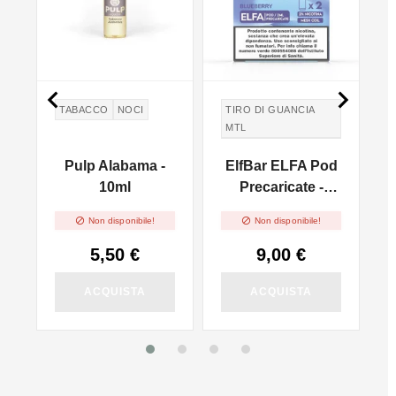


TABACCO
NOCI
TIRO DI GUANCIA
MTL
TIRO IN GUANCIA
 -
Pulp Alabama -
ElfBar ELFA Pod
MTL
10ml
Precaricate -
I
Blueberry - 2pz


Non disponibile!
Non disponibile!
5,50 €
9,00 €
ACQUISTA
ACQUISTA