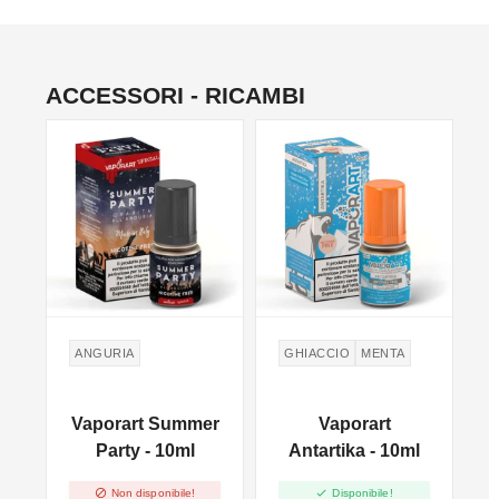
ACCESSORI - RICAMBI
ANGURIA
GHIACCIO
MENTA
Vaporart Summer
Vaporart
l
Party - 10ml
Antartika - 10ml


Non disponibile!
Disponibile!