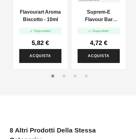
MASTICARE
Flavourart Aroma
Suprem-E
Biscotto - 10ml
Flavour Bar
A
Aroma Bubble


Disponibile!
Disponibile!
Gum - 10ml
5,82 €
4,72 €
ACQUISTA
ACQUISTA
8 Altri Prodotti Della Stessa