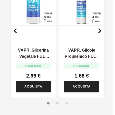


VAPR. Glicerina
VAPR. Glicole
l
Vegetale FULL
Propilenico FULL
VG - 35ml In
PG - 35ml In 60ml


Disponibile!
Disponibile!
120ml
2,96 €
1,68 €
ACQUISTA
ACQUISTA