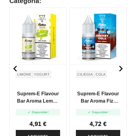
Categoria:


LIMONE
YOGURT
CILIEGIA
COLA
Suprem-E Flavour
Suprem-E Flavour
Bar Aroma Lemon
Bar Aroma Fizz
Yogurt - 10ml
Cherry Cola - 10ml


Disponibile!
Disponibile!
4,91 €
4,72 €