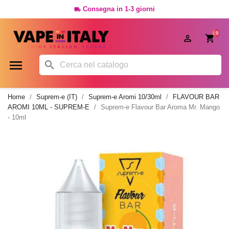
Consegna in 1-3 giorni

0




Home
Suprem-e (IT)
Suprem-e Aromi 10/30ml
FLAVOUR BAR
AROMI 10ML - SUPREM-E
Suprem-e Flavour Bar Aroma Mr. Mango
- 10ml