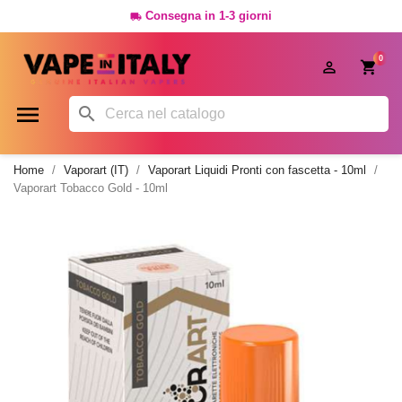
Consegna in 1-3 giorni

0




Home
Vaporart (IT)
Vaporart Liquidi Pronti con fascetta - 10ml
Vaporart Tobacco Gold - 10ml