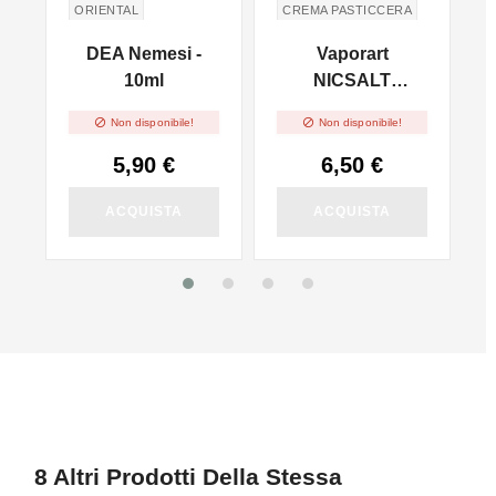
ORIENTAL
CREMA PASTICCERA
DEA Nemesi -
Vaporart
10ml
NICSALT
-
Tobacco Vaniglia


Non disponibile!
Non disponibile!
- 10ml
5,90 €
6,50 €
ACQUISTA
ACQUISTA
8 Altri Prodotti Della Stessa