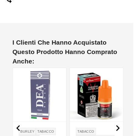
I Clienti Che Hanno Acquistato
Questo Prodotto Hanno Comprato
Anche:
NON DISPONIBILE
NO


BURLEY
TABACCO
TABACCO