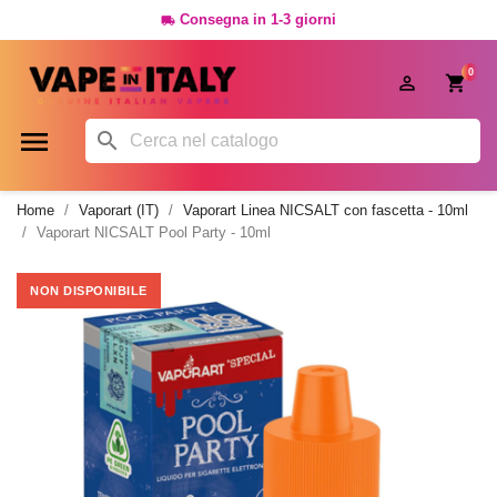
Consegna in 1-3 giorni

0




Home
Vaporart (IT)
Vaporart Linea NICSALT con fascetta - 10ml
Vaporart NICSALT Pool Party - 10ml
NON DISPONIBILE