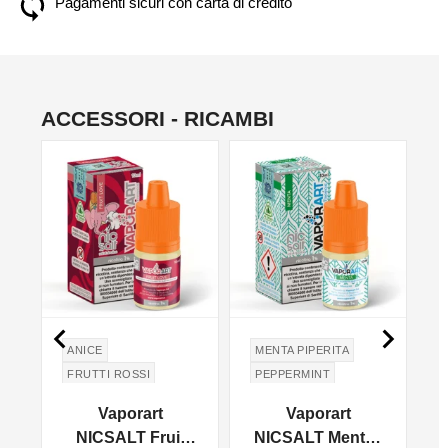
Pagamenti sicuri con carta di credito
ACCESSORI - RICAMBI
NON DISPONIBILE
NON DISPONIBILE
NO


ANICE
MENTA PIPERITA
FRUTTI ROSSI
PEPPERMINT
EUCALIPTO
Vaporart
Vaporart
EUCALYPTUS
NICSALT Fruit
NICSALT Menta -