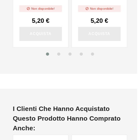
l
Love - 10ml
10ml


Non disponibile!
Non disponibile!
5,20 €
5,20 €
ACQUISTA
ACQUISTA
I Clienti Che Hanno Acquistato
Questo Prodotto Hanno Comprato
Anche: