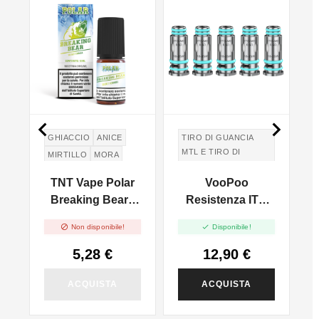


GHIACCIO
ANICE
TIRO DI GUANCIA
MTL E TIRO DI
MIRTILLO
MORA
POLMONI DTL
LAMPONE
l
TNT Vape Polar
VooPoo
TIRO IN GUANCIA
UVA FRAGOLA
MTL E TIRO DI
-
Breaking Bear -
Resistenza ITO
PASSION FRUIT
POLMONI DTL
10ml
M0/M1/M2/M3 -


Non disponibile!
Disponibile!
5pz
5,28 €
12,90 €
ACQUISTA
ACQUISTA