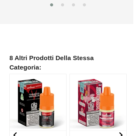
8 Altri Prodotti Della Stessa
Categoria:
NON DISPONIBILE
NON DISPONIBILE
N

