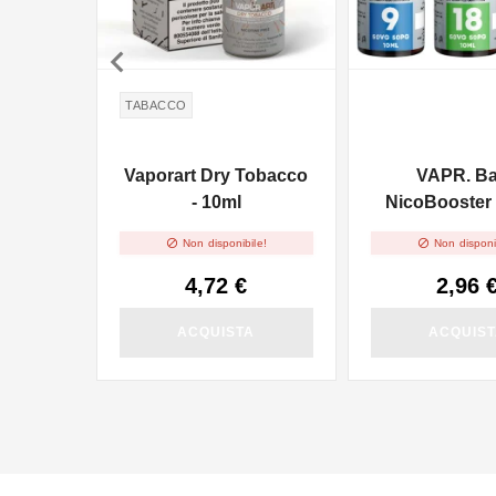

TABACCO
Vaporart Dry Tobacco
VAPR. B
- 10ml
NicoBooster 
10ml


Non disponibile!
Non disponi
4,72 €
2,96 
ACQUISTA
ACQUIS