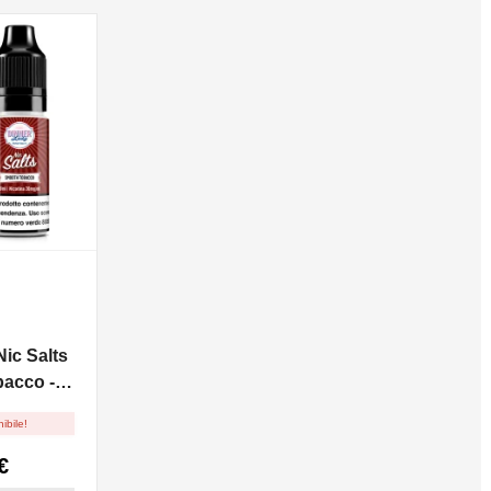
ic Salts
acco -
ibile!
€