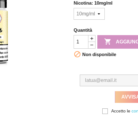
Nicotina: 10mg/ml
Quantità

AGGIUNG

Non disponibile
AVVIS
Accetto le
con