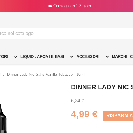
Consegna in 1-3 giorni




TORI
LIQUIDI, AROMI E BASI
ACCESSORI
MARCHI
C
l
Dinner Lady Nic Salts Vanilla Tobacco - 10ml
DINNER LADY NIC 
6,24 €
4,99 €
RISPARMIA