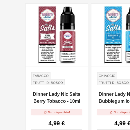
NON DISPONIBILE
NON DISPONIBILE
TABACCO
GHIACCIO
FRUTTI DI BOSCO
FRUTTI DI BOSCO
GOMMA DA MASTI
Dinner Lady Nic Salts
Dinner Lady N
Berry Tobacco - 10ml
Bubblegum Ice


Non disponibile!
Non disponi
4,99 €
4,99 