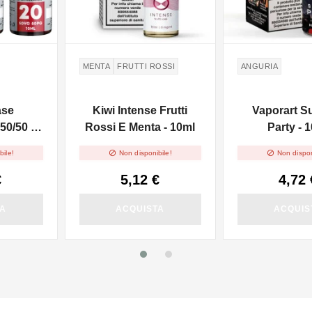
MENTA
FRUTTI ROSSI
ANGURIA
ase
Kiwi Intense Frutti
Vaporart 
50/50 -
Rossi E Menta - 10ml
Party - 


bile!
Non disponibile!
Non dispon
€
5,12 €
4,72 
TA
ACQUISTA
ACQUIS