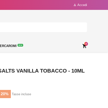
Accedi

0

ERCAROMI
NEW
SALTS VANILLA TOBACCO - 10ML
 20%
Tasse incluse