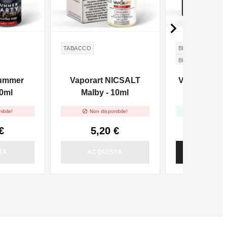

TABACCO
BISCOTTO
BU
BUTTER
Summer
Vaporart NICSALT
Vaporart Gr
10ml
Malby - 10ml


ibile!
Non disponibile!
Disponi
€
5,20 €
4,72
TA
ACQUISTA
ACQUI