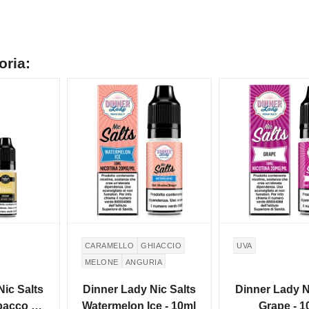
oria:
NON DISPONIBILE
NON DISPONIBILE
CARAMELLO
GHIACCIO
UVA
MELONE
ANGURIA
Nic Salts
Dinner Lady Nic Salts
Dinner Lady N
acco -
Watermelon Ice - 10ml
Grape - 1