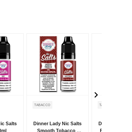
NON DISPONIBILE
NON DISPONIBILE

TABACCO
TABACCO
ic Salts
Dinner Lady Nic Salts
Dinner Lady Ni
0ml
Smooth Tobacco -
Rich Tobacco 