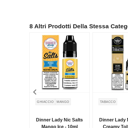
8 Altri Prodotti Della Stessa Categ
NON DISPONIBILE
NON DISPONIBILE

GHIACCIO
MANGO
TABACCO
Dinner Lady Nic Salts
Dinner Lady 
Mango Ice - 10ml
Creamy Tob