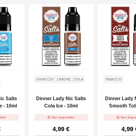
NON DISPONIBILE
NON DISPONIBILE
GHIACCIO
LIMONE
COLA
TABACCO
CARE
ic Salts
Dinner Lady Nic Salts
Dinner Lady N
 - 10ml
Cola Ice - 10ml
Smooth Tob
10ml


bile!
Non disponibile!
Non dispon
€
4,99 €
4,99 