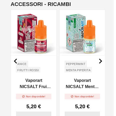
ACCESSORI - RICAMBI
NON DISPONIBILE
NON DISPONIBILE
NO


ANICE
PEPPERMINT
FRUTTI ROSSI
MENTA PIPERITA
EUCALIPTO
Vaporart
Vaporart
EUCALYPTUS
NICSALT Fruit
NICSALT Menta -
l
Love - 10ml
10ml


Non disponibile!
Non disponibile!
5,20 €
5,20 €