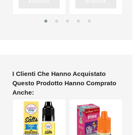
ACQUISTA
ACQUISTA
I Clienti Che Hanno Acquistato
Questo Prodotto Hanno Comprato
Anche:
NON DISPONIBILE
NON DISPONIBILE
NO