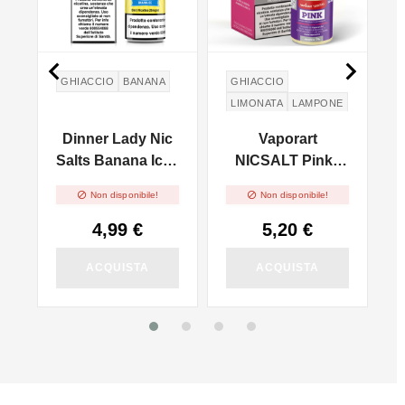


GHIACCIO
BANANA
GHIACCIO
LIMONATA
LAMPONE
FRAGOLINE DI
E
Dinner Lady Nic
Vaporart
BOSCO
Salts Banana Ice -
NICSALT Pink -
WILD STRAWBERRIES
10ml
10ml


Non disponibile!
Non disponibile!
4,99 €
5,20 €
ACQUISTA
ACQUISTA