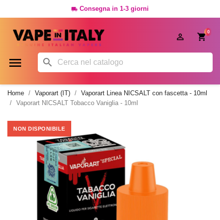
Consegna in 1-3 giorni

0




Home
Vaporart (IT)
Vaporart Linea NICSALT con fascetta - 10ml
Vaporart NICSALT Tobacco Vaniglia - 10ml
NON DISPONIBILE