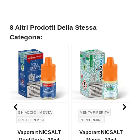
8 Altri Prodotti Della Stessa
Categoria:
NON DISPONIBILE
NON DISPONIBILE
N


GHIACCIO
MENTA
MENTA PIPERITA
FRUTTI ROSSI
PEPPERMINT
FRUTTA
Vaporart NICSALT
Vaporart NICSALT
Pool Party - 10ml
Menta - 10ml