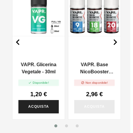


VAPR. Glicerina
VAPR. Base
l
Vegetale - 30ml
NicoBooster
50/50 - 10ml


Disponibile!
Non disponibile!
1,20 €
2,96 €
ACQUISTA
ACQUISTA