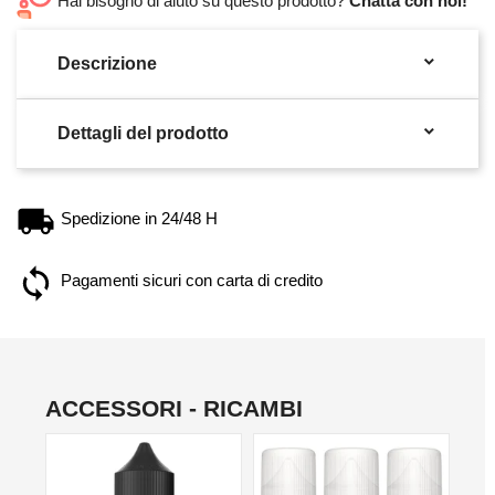
Hai bisogno di aiuto su questo prodotto?
Chatta con noi!

Descrizione

Dettagli del prodotto
Spedizione in 24/48 H
Pagamenti sicuri con carta di credito
ACCESSORI - RICAMBI
NON DISPONIBILE
NO