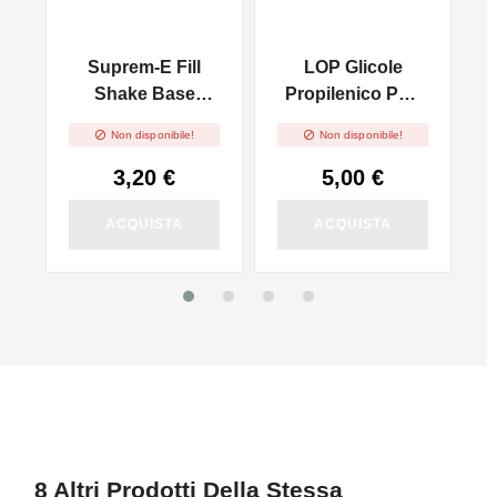
G
Suprem-E Fill
LOP Glicole
l
Shake Base
Propilenico PG -
F
NicoBooster
100ml In 250ml


Non disponibile!
Non disponibile!
90/10 - 10ml
3,20 €
5,00 €
ACQUISTA
ACQUISTA
8 Altri Prodotti Della Stessa