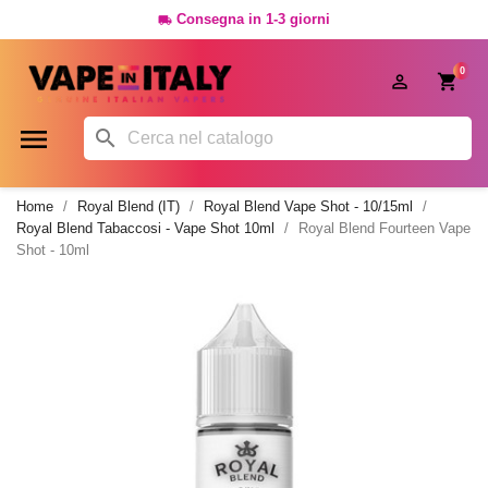
Consegna in 1-3 giorni

0




Home
Royal Blend (IT)
Royal Blend Vape Shot - 10/15ml
Royal Blend Tabaccosi - Vape Shot 10ml
Royal Blend Fourteen Vape
Shot - 10ml