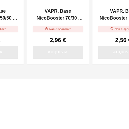
ase
VAPR. Base
VAPR. B
50/50 -
NicoBooster 70/30 -
NicoBooster F
10ml
10ml


bile!
Non disponibile!
Non dispon
€
2,96 €
2,56 
TA
ACQUISTA
ACQUIS