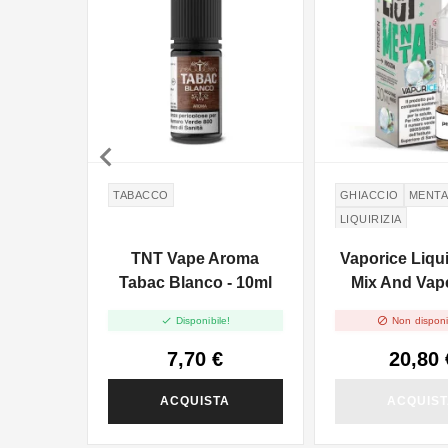

TABACCO
GHIACCIO
MENT
LIQUIRIZIA
TNT Vape Aroma
Vaporice Liqu
Tabac Blanco - 10ml
Mix And Vap


Disponibile!
Non disponi
7,70 €
20,80 
ACQUISTA
ACQUIS