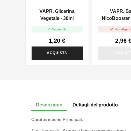
VAPR. Glicerina
VAPR. B
Vegetale - 30ml
NicoBooster 
10ml


Disponibile!
Non disponi
1,20 €
2,96 
ACQUISTA
ACQUIS
Descrizione
Dettagli del prodotto
Caratteristiche Principali:
Tipo di prodotto:
Aroma a bassa concentrazione