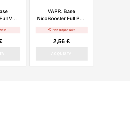
ase
VAPR. Base
ull VG -
NicoBooster Full PG -
10ml

ibile!
Non disponibile!
€
2,56 €
TA
ACQUISTA