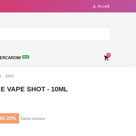
Accedi

0

ERCAROMI
NEW
 - 10ml
E VAPE SHOT - 10ML
IA 20%
Tasse incluse