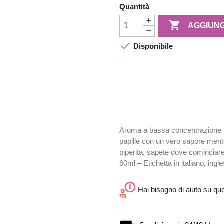
Quantità

AGGIUNG

Disponibile
Aroma a bassa concentrazione – 
papille con un vero sapore mento
piperita, sapete dove cominciare
60ml – Etichetta in italiano, ing
Hai bisogno di aiuto su qu