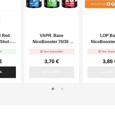
d Red
VAPR. Base
LOP Ba
Shot -
NicoBooster 70/30 -
NicoBooster 
10ml
10ml


e!
Non disponibile!
Non dispon
€
3,70 €
3,85 
TA
ACQUISTA
ACQUIS