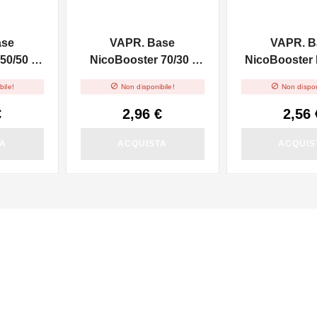
ase
VAPR. Base
VAPR. B
50/50 -
NicoBooster 70/30 -
NicoBooster F
10ml
10ml


bile!
Non disponibile!
Non dispon
€
2,96 €
2,56 
TA
ACQUISTA
ACQUIS