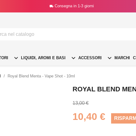
Consegna in 1-3 giorni




TORI
LIQUIDI, AROMI E BASI
ACCESSORI
MARCHI
C
l
Royal Blend Menta - Vape Shot - 10ml
ROYAL BLEND MENT
13,00 €
10,40 €
RISPARM