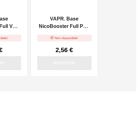
ase
VAPR. Base
ull VG -
NicoBooster Full PG -
10ml

ibile!
Non disponibile!
€
2,56 €
TA
ACQUISTA