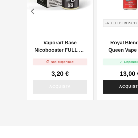

FRUTTI DI BOSCO
Vaporart Base
Royal Blen
Nicobooster FULL PG
Queen Vape 
- 10ml
10ml


Non disponibile!
Disponibil
3,20 €
13,00 
ACQUISTA
ACQUIS