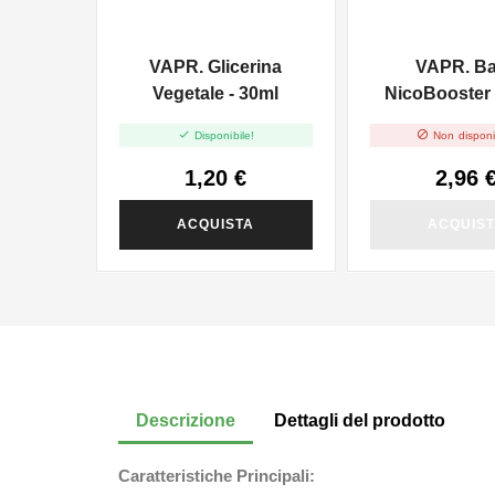
VAPR. Glicerina
VAPR. B
Vegetale - 30ml
NicoBooster 
10ml


Disponibile!
Non disponi
1,20 €
2,96 
ACQUISTA
ACQUIS
Descrizione
Dettagli del prodotto
Caratteristiche Principali: