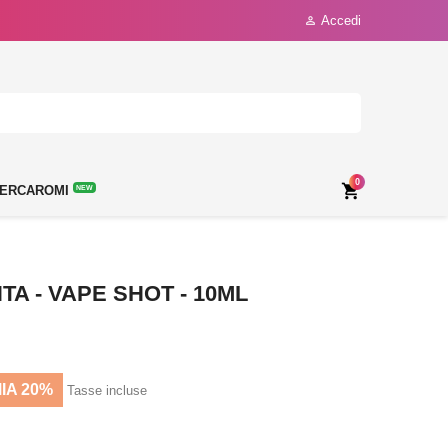
Accedi

0

ERCAROMI
NEW
A - VAPE SHOT - 10ML
IA 20%
Tasse incluse