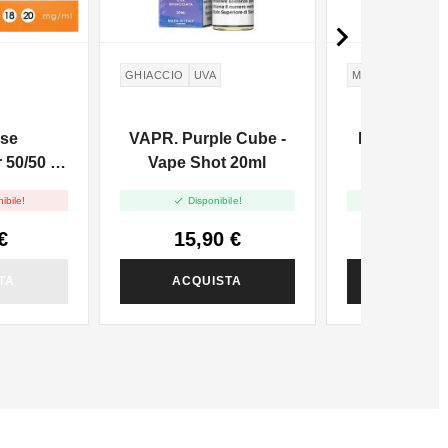

GHIACCIO
UVA
MENTA
LIME
R
se
VAPR. Purple Cube -
Royal Blend
50/50 -
Vape Shot 20ml
Vape Sho


ibile!
Disponibile!
Disponi
€
15,90 €
13,0
TA
ACQUISTA
ACQUI