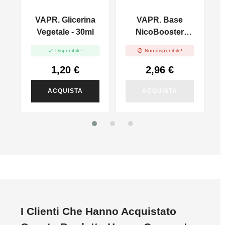
VAPR. Glicerina
VAPR. Base
l
Vegetale - 30ml
NicoBooster
50/50 - 10ml


Disponibile!
Non disponibile!
1,20 €
2,96 €
ACQUISTA
ACQUISTA
I Clienti Che Hanno Acquistato