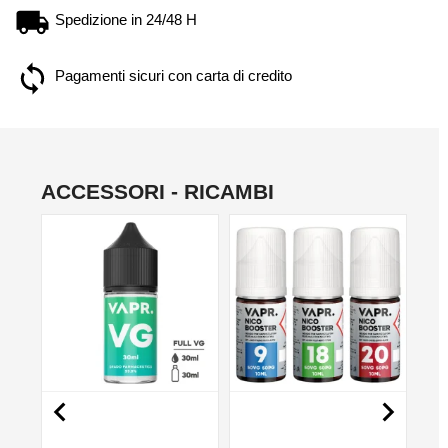
Spedizione in 24/48 H
Pagamenti sicuri con carta di credito
ACCESSORI - RICAMBI
NON DISPONIBILE
NO

