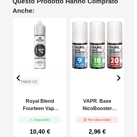
Questo Prodotto Hanno Comprato
Anche:
NON DISPONIBILE


TABACCO
c
Royal Blend
VAPR. Base
Fourteen Vape
NicoBooster
Shot - 10ml
50/50 - 10ml


Disponibile!
Non disponibile!
10,40 €
2,96 €