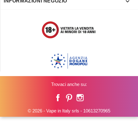

INFORMAZIONI NEGOZIO
Trovaci anche su:
Facebook
Pinterest
Instagram
© 2026 - Vape in Italy srls - 10613270965