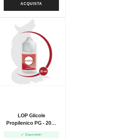
ACQUISTA
LOP Glicole
Propilenico PG - 20ml
In 30ml

Disponibile!