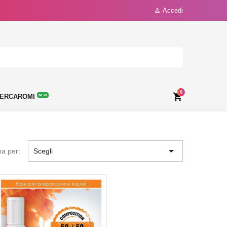
Accedi

0

ERCAROMI
NEW

na per:
Scegli