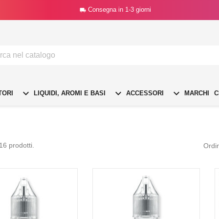
Consegna in 1-3 giorni




TORI
LIQUIDI, AROMI E BASI
ACCESSORI
MARCHI
C
16 prodotti.
Ordi