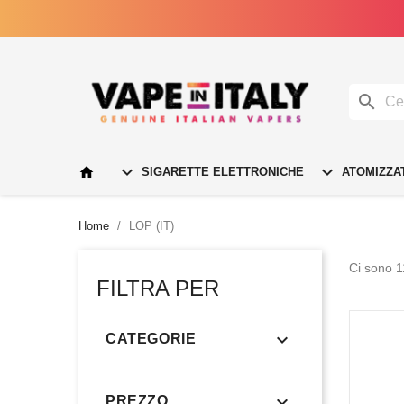




SIGARETTE ELETTRONICHE
ATOMIZZA
Home
LOP (IT)
Ci sono 1
FILTRA PER

CATEGORIE

PREZZO