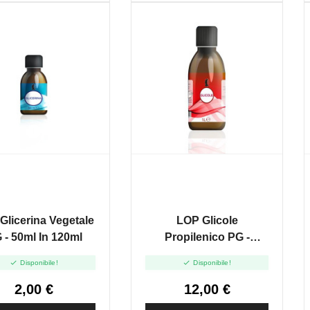
Glicerina Vegetale
LOP Glicole
 - 50ml In 120ml
Propilenico PG -
1000ml In 1000ml


Disponibile!
Disponibile!
2,00 €
12,00 €