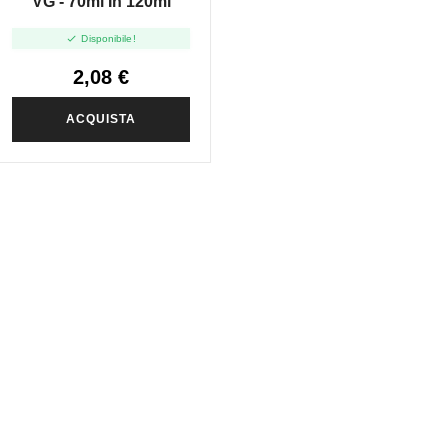
VG - 70ml In 120ml

Disponibile!
2,08 €
ACQUISTA