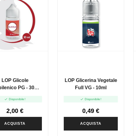
LOP Glicole
LOP Glicerina Vegetale
ilenico PG - 30ml
Full VG - 10ml
In 30ml


Disponibile!
Disponibile!
2,00 €
0,49 €
ACQUISTA
ACQUISTA