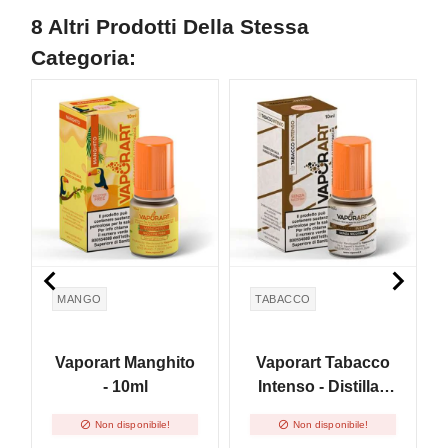
8 Altri Prodotti Della Stessa
Categoria:
NON DISPONIBILE


MANGO
TABACCO
Vaporart Manghito
Vaporart Tabacco
- 10ml
Intenso - Distillati
Puri - 10ml


Non disponibile!
Non disponibile!