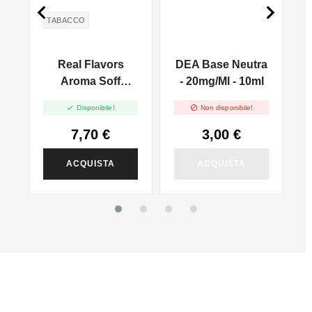


TABACCO
Real Flavors
DEA Base Neutra
LL
Aroma Soff
- 20mg/ml - 10ml
l
Bacco - 10ml


Disponibile!
Non disponibile!
7,70 €
3,00 €
ACQUISTA
ACQUISTA