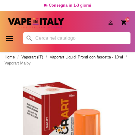
Consegna in 1-3 giorni

0




Home
Vaporart (IT)
Vaporart Liquidi Pronti con fascetta - 10ml
Vaporart Malby