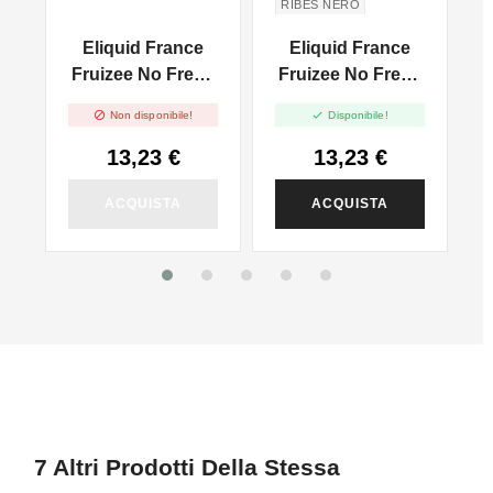
RIBES NERO
UVA BIANCA
Eliquid France
Eliquid France
CARAMELLA
-
Fruizee No Fresh
Fruizee No Fresh
F
WHITE GRAPES
l
Crazy Mango -
Bloody Summer -


Non disponibile!
Disponibile!
Vape Shot - 10ml
Vape Shot - 10ml
13,23 €
13,23 €
ACQUISTA
ACQUISTA
7 Altri Prodotti Della Stessa