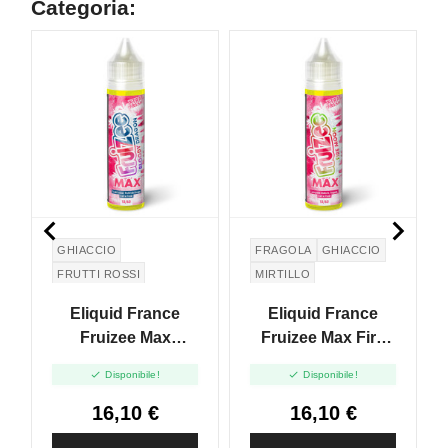
Categoria:


GHIACCIO
FRAGOLA
GHIACCIO
FRUTTI ROSSI
MIRTILLO
DRAGON FRUIT
Eliquid France
Eliquid France
Fruizee Max
Fruizee Max Fire
Bloody Dragon -
Moon - Vape Shot -


Disponibile!
Disponibile!
Vape Shot - 10ml
10ml
16,10 €
16,10 €