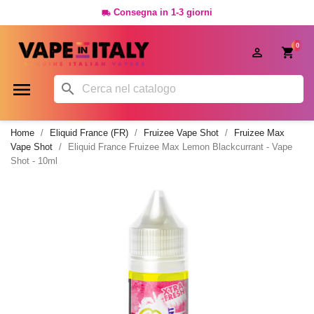
Consegna in 1-3 giorni

0




Home
Eliquid France (FR)
Fruizee Vape Shot
Fruizee Max
Vape Shot
Eliquid France Fruizee Max Lemon Blackcurrant - Vape
Shot - 10ml