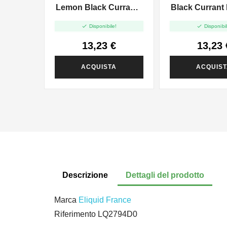
Lemon Black Currant -
Black Currant
Vape Shot - 10ml
Vape Shot -


Disponibile!
Disponibil
13,23 €
13,23 
ACQUISTA
ACQUIS
Descrizione
Dettagli del prodotto
Marca
Eliquid France
Riferimento
LQ2794D0