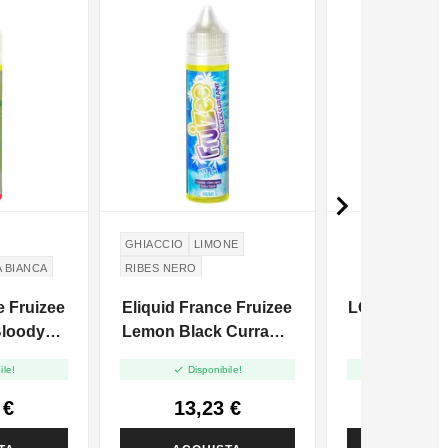

GHIACCIO
LIMONE
A BIANCA
RIBES NERO
e Fruizee
Eliquid France Fruizee
LOP Glicerin
Bloody
Lemon Black Currant -
VG - 30ml 
e Shot -
Vape Shot - 10ml


ile!
Disponibile!
Disponi
 €
13,23 €
2,00