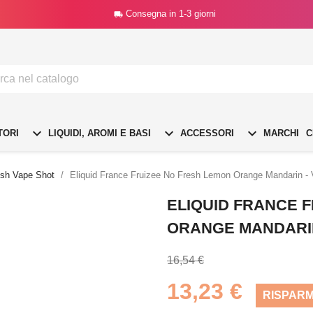
Consegna in 1-3 giorni




TORI
LIQUIDI, AROMI E BASI
ACCESSORI
MARCHI
C
sh Vape Shot
Eliquid France Fruizee No Fresh Lemon Orange Mandarin - 
ELIQUID FRANCE 
ORANGE MANDARIN 
16,54 €
13,23 €
RISPARM