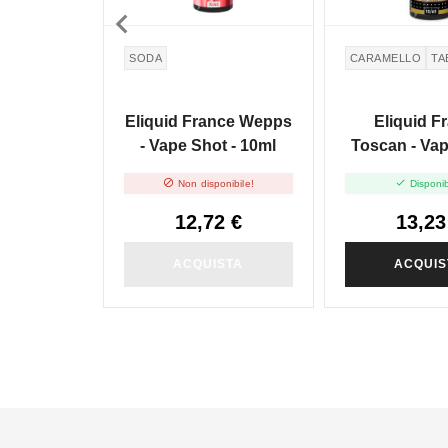

SODA
CARAMELLO
TA
Eliquid France Wepps
Eliquid F
- Vape Shot - 10ml
Toscan - Vap
10ml


Non disponibile!
Disponib
12,72 €
13,23
ACQUISTA
ACQUIS