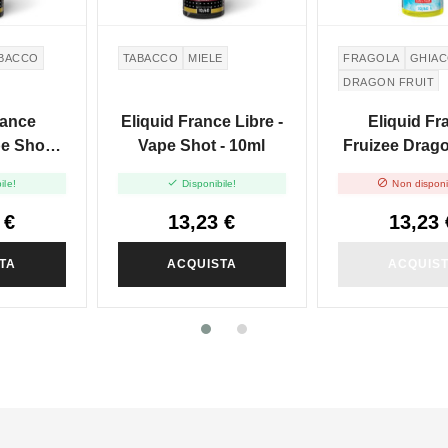
BACCO
TABACCO
MIELE
FRAGOLA
GHIAC
DRAGON FRUIT
rance
Eliquid France Libre -
Eliquid Fr
e Shot -
Vape Shot - 10ml
Fruizee Drago
- Vape Shot 


ile!
Disponibile!
Non disponi
 €
13,23 €
13,23 
TA
ACQUISTA
ACQUIS