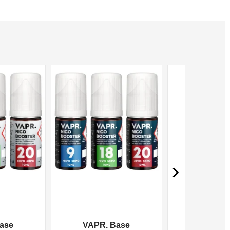
NON DISPONIBILE
NON DISPONIBILE

ase
VAPR. Base
VAPR. 