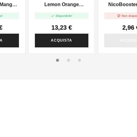
 Mango -
Lemon Orange
NicoBooster 
 10ml
Mandarin - Vape Shot -
10ml


e!
Disponibile!
Non dispon
10ml
€
13,23 €
2,96 
TA
ACQUISTA
ACQUIS