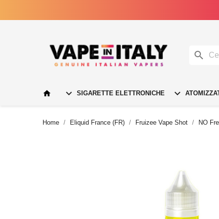




SIGARETTE ELETTRONICHE
ATOMIZZA
Home
Eliquid France (FR)
Fruizee Vape Shot
NO Fre