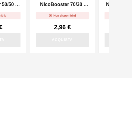
50/50 -
NicoBooster 70/30 -
NicoBooster 
10ml
10m


ibile!
Non disponibile!
Non dispo
€
2,96 €
2,56
TA
ACQUISTA
ACQUI