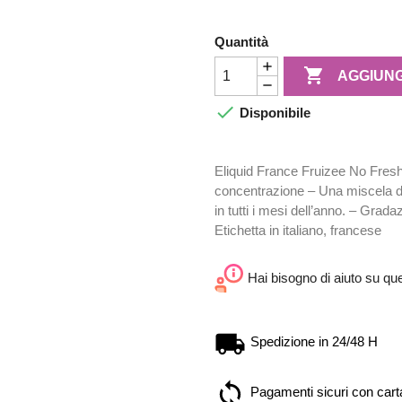
Quantità

AGGIUNG

Disponibile
Eliquid France Fruizee No Fre
concentrazione – Una miscela di
in tutti i mesi dell’anno. – Grad
Etichetta in italiano, francese
Hai bisogno di aiuto su qu
Spedizione in 24/48 H
Pagamenti sicuri con carta