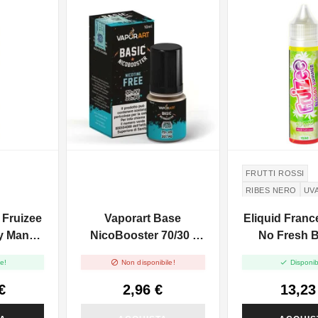
FRUTTI ROSSI
RIBES NERO
UV
CARAMELLA
 Fruizee
Vaporart Base
Eliquid Franc
WHITE GRAPES
zy Mango
NicoBooster 70/30 -
No Fresh 
- 10ml
10ml
Summer - Vap


e!
Non disponibile!
Disponib
10ml
€
2,96 €
13,23