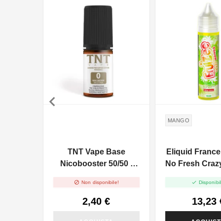

MANGO
TNT Vape Base
Eliquid France
Nicobooster 50/50 -
No Fresh Cra
10ml
- Vape Shot 


Non disponibile!
Disponibil
2,40 €
13,23 