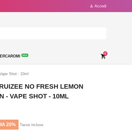
Accedi

0

ERCAROMI
NEW
Vape Shot - 10ml
FRUIZEE NO FRESH LEMON
- VAPE SHOT - 10ML
IA 20%
Tasse incluse