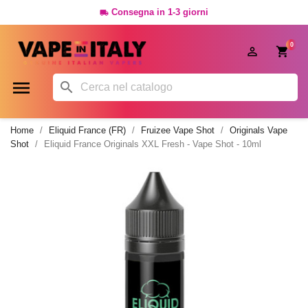
Consegna in 1-3 giorni

0




Home
Eliquid France (FR)
Fruizee Vape Shot
Originals Vape
Shot
Eliquid France Originals XXL Fresh - Vape Shot - 10ml