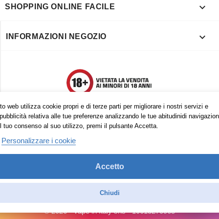

SHOPPING ONLINE FACILE

INFORMAZIONI NEGOZIO
o web utilizza cookie propri e di terze parti per migliorare i nostri servizi e
pubblicità relativa alle tue preferenze analizzando le tue abitudinidi navigazion
l tuo consenso al suo utilizzo, premi il pulsante Accetta.
Personalizzare i cookie
Accetto
Trovaci anche su:
Facebook
Pinterest
Instagram
Chiudi
© 2026 - Vape in Italy srls - 10613270965