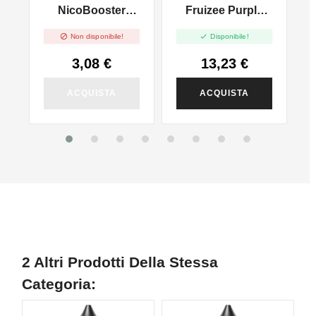
NicoBooster
Fruizee Purple
F
50/50 - 10ml
Beach - Vape
-


Non disponibile!
Disponibile!
l
Shot - 10ml
3,08 €
13,23 €
ACQUISTA
ACQUISTA
2 Altri Prodotti Della Stessa
Categoria: