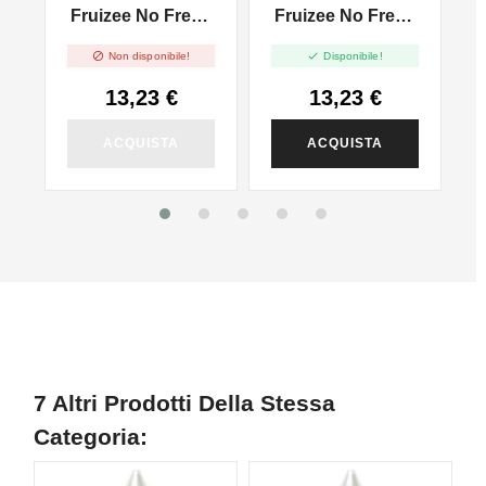
-
Fruizee No Fresh
Fruizee No Fresh
F
UVA BIANCA
l
Crazy Mango -
Bloody Summer -


Non disponibile!
Disponibile!
Vape Shot - 10ml
Vape Shot - 10ml
13,23 €
13,23 €
ACQUISTA
ACQUISTA
7 Altri Prodotti Della Stessa
Categoria: