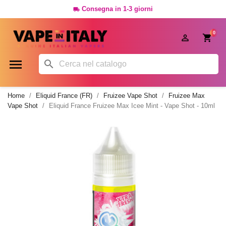
Consegna in 1-3 giorni

0




Home
Eliquid France (FR)
Fruizee Vape Shot
Fruizee Max
Vape Shot
Eliquid France Fruizee Max Icee Mint - Vape Shot - 10ml