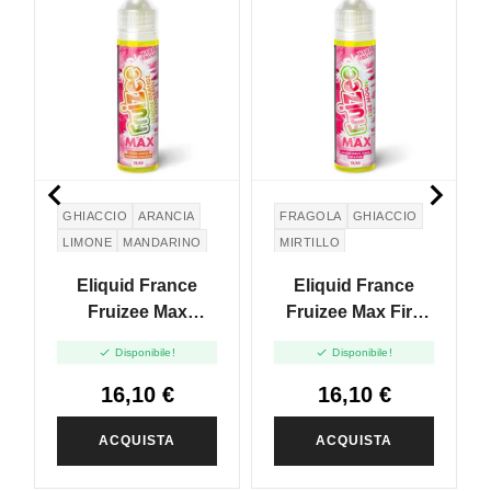


GHIACCIO
ARANCIA
FRAGOLA
GHIACCIO
LIMONE
MANDARINO
MIRTILLO
Eliquid France
Eliquid France
Fruizee Max
Fruizee Max Fire
Lemon Orange
Moon - Vape Shot -


Disponibile!
Disponibile!
Mandarin - Vape
10ml
Shot - 10ml
16,10 €
16,10 €
ACQUISTA
ACQUISTA