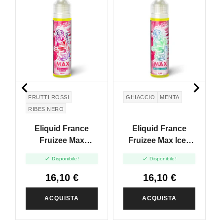


FRUTTI ROSSI
GHIACCIO
MENTA
RIBES NERO
GHIACCIO
UVA
Eliquid France
Eliquid France
Fruizee Max
Fruizee Max Icee
Bloody Summer -
Mint - Vape Shot -


Disponibile!
Disponibile!
Vape Shot - 10ml
10ml
16,10 €
16,10 €
ACQUISTA
ACQUISTA