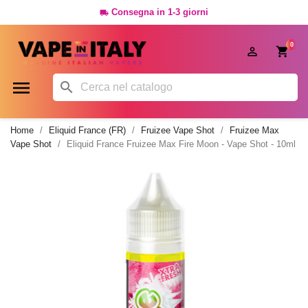
Consegna in 1-3 giorni

0




Home
Eliquid France (FR)
Fruizee Vape Shot
Fruizee Max
Vape Shot
Eliquid France Fruizee Max Fire Moon - Vape Shot - 10ml