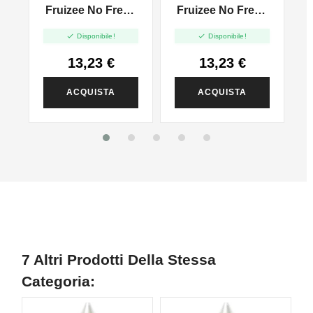
-
Fruizee No Fresh
Fruizee No Fresh
F
WHITE GRAPES
l
Crazy Mango -
Bloody Summer -


Disponibile!
Disponibile!
Vape Shot - 10ml
Vape Shot - 10ml
13,23 €
13,23 €
ACQUISTA
ACQUISTA
7 Altri Prodotti Della Stessa
Categoria: