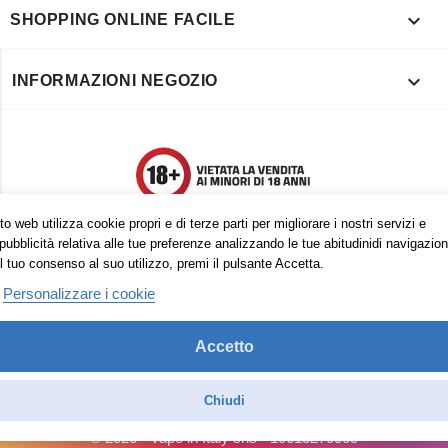

SHOPPING ONLINE FACILE

INFORMAZIONI NEGOZIO
o web utilizza cookie propri e di terze parti per migliorare i nostri servizi e
pubblicità relativa alle tue preferenze analizzando le tue abitudinidi navigazion
l tuo consenso al suo utilizzo, premi il pulsante Accetta.
Personalizzare i cookie
Accetto
Trovaci anche su:
Facebook
Pinterest
Instagram
Chiudi
© 2026 - Vape in Italy srls - 10613270965