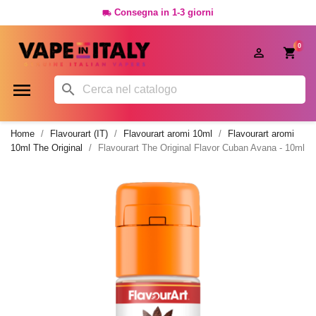
Consegna in 1-3 giorni

0




Home
Flavourart (IT)
Flavourart aromi 10ml
Flavourart aromi
10ml The Original
Flavourart The Original Flavor Cuban Avana - 10ml