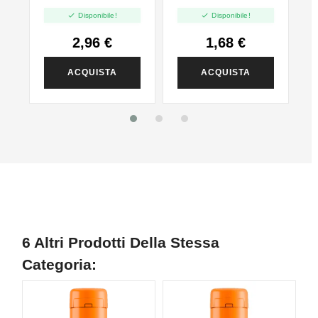
VG - 35ml In
PG - 35ml In 60ml


Disponibile!
Disponibile!
120ml
2,96 €
1,68 €
ACQUISTA
ACQUISTA
6 Altri Prodotti Della Stessa
Categoria:
NON DISPONIBILE
N