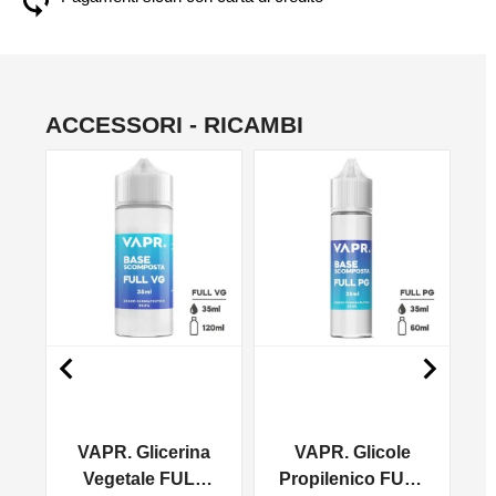
ACCESSORI - RICAMBI
NO


VAPR. Glicerina
VAPR. Glicole
l
Vegetale FULL
Propilenico FULL