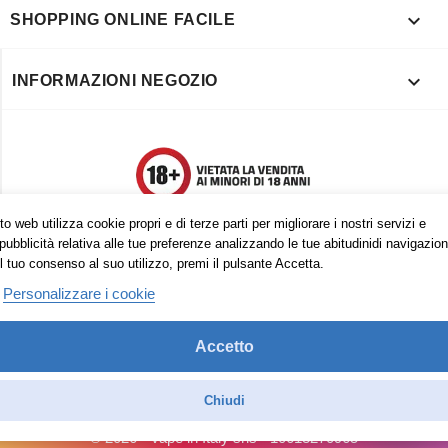

SHOPPING ONLINE FACILE

INFORMAZIONI NEGOZIO
o web utilizza cookie propri e di terze parti per migliorare i nostri servizi e
pubblicità relativa alle tue preferenze analizzando le tue abitudinidi navigazion
l tuo consenso al suo utilizzo, premi il pulsante Accetta.
Personalizzare i cookie
Accetto
Trovaci anche su:
Facebook
Pinterest
Instagram
Chiudi
© 2026 - Vape in Italy srls - 10613270965