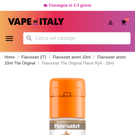
Consegna in 1-3 giorni

0




Home
Flavourart (IT)
Flavourart aromi 10ml
Flavourart aromi
10ml The Original
Flavourart The Original Flavor Ry4 - 10ml