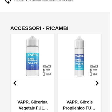
ACCESSORI - RICAMBI
NO


VAPR. Glicerina
VAPR. Glicole
l
Vegetale FULL
Propilenico FULL