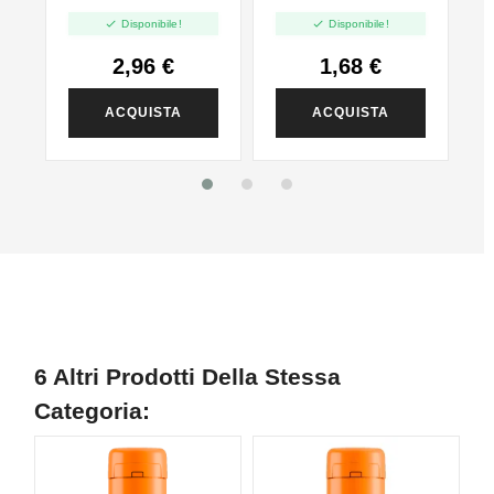
VG - 35ml In
PG - 35ml In 60ml


Disponibile!
Disponibile!
120ml
2,96 €
1,68 €
ACQUISTA
ACQUISTA
6 Altri Prodotti Della Stessa
Categoria:
N