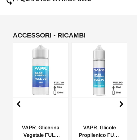
ACCESSORI - RICAMBI
NO


VAPR. Glicerina
VAPR. Glicole
l
Vegetale FULL
Propilenico FULL