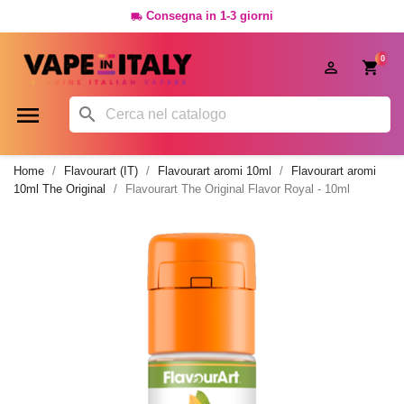
Consegna in 1-3 giorni

0




Home
Flavourart (IT)
Flavourart aromi 10ml
Flavourart aromi
10ml The Original
Flavourart The Original Flavor Royal - 10ml