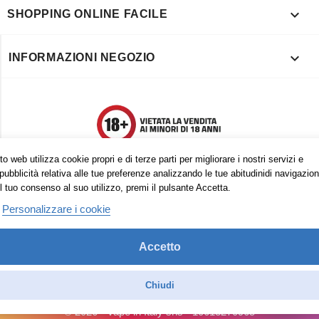

SHOPPING ONLINE FACILE

INFORMAZIONI NEGOZIO
o web utilizza cookie propri e di terze parti per migliorare i nostri servizi e
pubblicità relativa alle tue preferenze analizzando le tue abitudinidi navigazion
l tuo consenso al suo utilizzo, premi il pulsante Accetta.
Personalizzare i cookie
Accetto
Trovaci anche su:
Facebook
Pinterest
Instagram
Chiudi
© 2026 - Vape in Italy srls - 10613270965