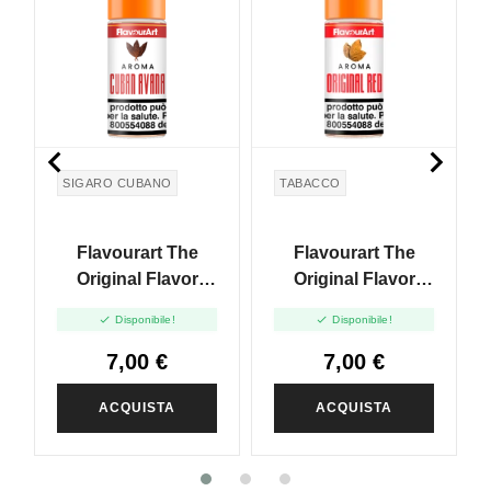


SIGARO CUBANO
TABACCO
Flavourart The
Flavourart The
Original Flavor
Original Flavor
Cuban Avana -
Original Red - 10ml


Disponibile!
Disponibile!
10ml
7,00 €
7,00 €
ACQUISTA
ACQUISTA