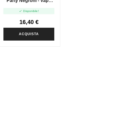
Party Negroni - Vape
Shot 20ml

Disponibile!
16,40 €
ACQUISTA