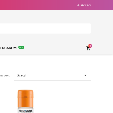
Accedi

0

ERCAROMI
NEW

na per:
Scegli