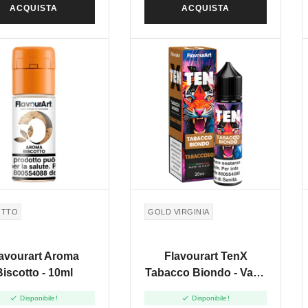
ACQUISTA
ACQUISTA
OTTO
GOLD VIRGINIA
avourart Aroma
Flavourart TenX
Biscotto - 10ml
Tabacco Biondo - Vape
Shot 20ml


Disponibile!
Disponibile!