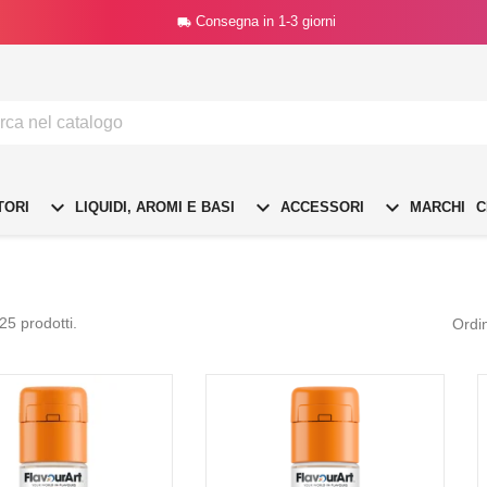
Consegna in 1-3 giorni




TORI
LIQUIDI, AROMI E BASI
ACCESSORI
MARCHI
C
25 prodotti.
Ordi