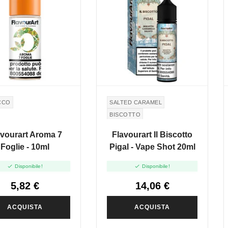
CCO
SALTED CARAMEL
BISCOTTO
CARAMELLO SALATO
avourart Aroma 7
Flavourart Il Biscotto
Foglie - 10ml
Pigal - Vape Shot 20ml


Disponibile!
Disponibile!
5,82 €
14,06 €
ACQUISTA
ACQUISTA