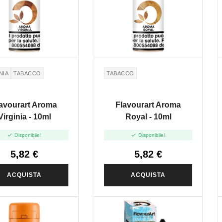
NIA
TABACCO
TABACCO
avourart Aroma
Flavourart Aroma
Virginia - 10ml
Royal - 10ml


Disponibile!
Disponibile!
5,82 €
5,82 €
ACQUISTA
ACQUISTA