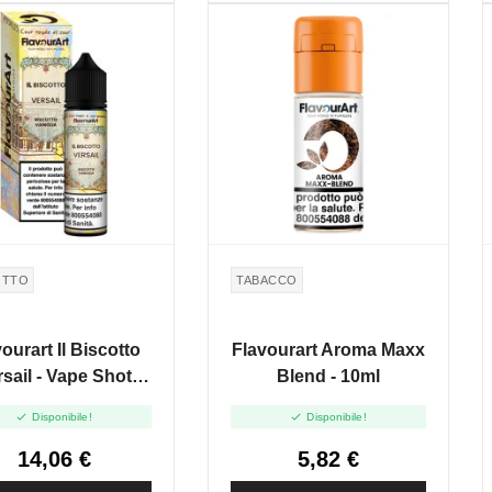
OTTO
TABACCO
ourart Il Biscotto
Flavourart Aroma Maxx
rsail - Vape Shot
Blend - 10ml
20ml


Disponibile!
Disponibile!
14,06 €
5,82 €