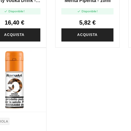
ty Vodka Drink -
Menta Piperita - 10ml
ape Shot 20ml


Disponibile!
Disponibile!
16,40 €
5,82 €
ACQUISTA
ACQUISTA
IOLA