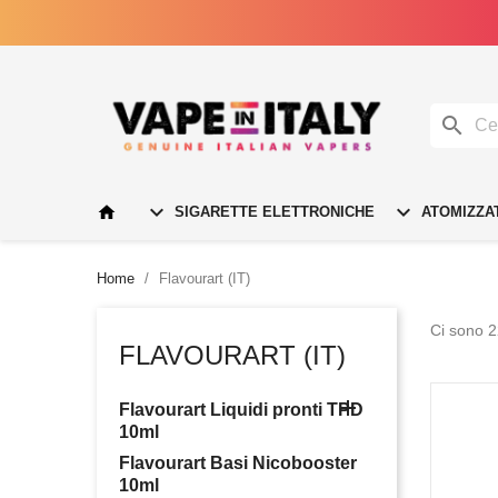




SIGARETTE ELETTRONICHE
ATOMIZZA
Home
Flavourart (IT)
Ci sono 2
FLAVOURART (IT)

Flavourart Liquidi pronti TPD
10ml
Flavourart Basi Nicobooster
10ml