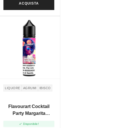
ACQUISTA
LIQUORE
AGRUMI
IBISCO
Flavourart Cocktail
Party Margarita
Karkade - Vape Shot

Disponibile!
20ml