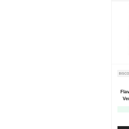
BISC
Flav
Ve