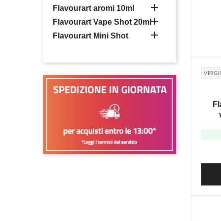

Flavourart aromi 10ml

Flavourart Vape Shot 20ml

Flavourart Mini Shot
VIRGI
Fl