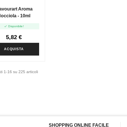
avourart Aroma
occiola - 10ml

Disponibile!
5,82 €
ACQUISTA
ti 1-16 su 225 articoli
SHOPPING ONLINE FACILE