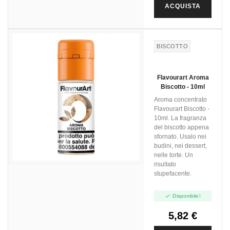
ACQUISTA
BISCOTTO
Flavourart Aroma
Biscotto - 10ml
Aroma concentrato
Flavourart Biscotto -
10ml. La fragranza
del biscotto appena
sfornato. Usalo nei
budini, nei dessert,
nelle torte. Un
risultato
stupefacente.

Disponibile!
5,82 €