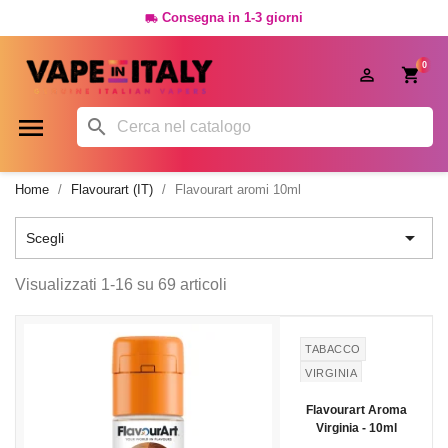
Consegna in 1-3 giorni

0




Home
Flavourart (IT)
Flavourart aromi 10ml

Scegli
Visualizzati 1-16 su 69 articoli
TABACCO
VIRGINIA
Flavourart Aroma
Virginia - 10ml