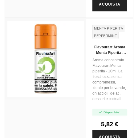
ACQUISTA
MENTA PIPERITA
PEPPERMINT
Flavourart Aroma
Menta Piperita -
10ml
Aroma concentrato
Flavourart Menta
piperita - 10ml. La
freschezza senza
compromessi,
Ideale per bevande,
ghiaccioli, gelati,
dessert e cocktail.

Disponibile!
5,82 €
ACQUISTA