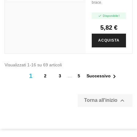
brace.

Disponibile!
5,82 €
ACQUISTA
Visualizzati 1-16 su 69 articoli
1

2
3
…
5
Successivo

Torna all'inizio