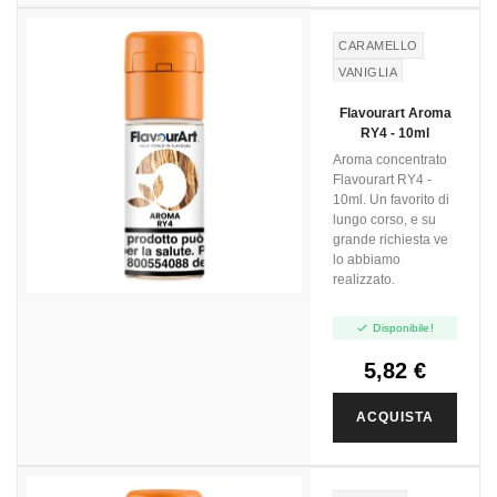
CARAMELLO
VANIGLIA
TABACCO
Flavourart Aroma
RY4 - 10ml
Aroma concentrato
Flavourart RY4 -
10ml. Un favorito di
lungo corso, e su
grande richiesta ve
lo abbiamo
realizzato.

Disponibile!
5,82 €
ACQUISTA