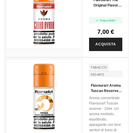
Flavourart The
Original Flavor
Cuban Avana -
10ml

Disponibile!
7,00 €
ACQUISTA
TABACCO
SIGARO
TOSCANO
Flavourart Aroma
TUSCAN CIGAR
Tuscan Reserve -
10ml
Aroma concentrato
Flavourart Tuscan
reserve - 10ml. Un
aroma morbido,
equilibrato,
appagante con lievi
sentori di fumo di