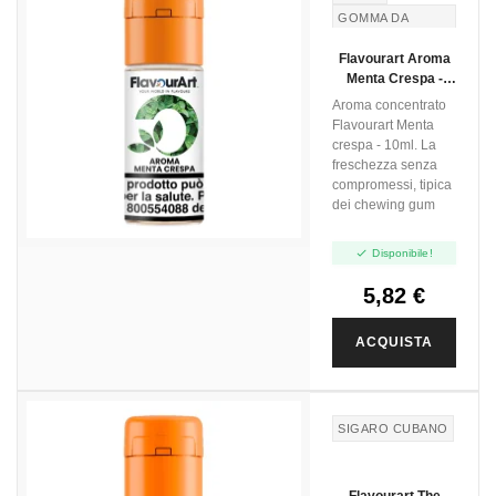
GOMMA DA
MASTICARE
Flavourart Aroma
Menta Crespa -
10ml
Aroma concentrato
Flavourart Menta
crespa - 10ml. La
freschezza senza
compromessi, tipica
dei chewing gum

Disponibile!
5,82 €
ACQUISTA
SIGARO CUBANO