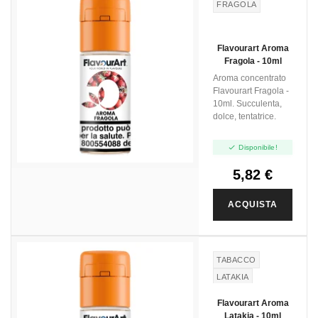
FRAGOLA
Flavourart Aroma
Fragola - 10ml
Aroma concentrato
Flavourart Fragola -
10ml. Succulenta,
dolce, tentatrice.

Disponibile!
5,82 €
ACQUISTA
TABACCO
LATAKIA
Flavourart Aroma
Latakia - 10ml