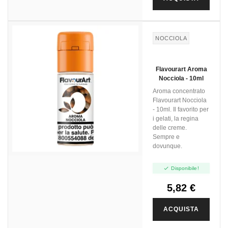
NOCCIOLA
Flavourart Aroma
Nocciola - 10ml
Aroma concentrato
Flavourart Nocciola
- 10ml. Il favorito per
i gelati, la regina
delle creme.
Sempre e
dovunque.

Disponibile!
5,82 €
ACQUISTA