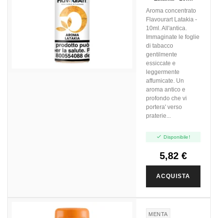
Aroma concentrato
Flavourart Latakia -
10ml. All'antica.
Immaginate le foglie
di tabacco
gentilmente
essiccate e
leggermente
affumicate. Un
aroma antico e
profondo che vi
portera' verso
praterie...

Disponibile!
5,82 €
ACQUISTA
MENTA