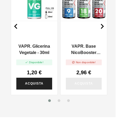


VAPR. Glicerina
VAPR. Base
l
Vegetale - 30ml
NicoBooster
50/50 - 10ml


Disponibile!
Non disponibile!
1,20 €
2,96 €
ACQUISTA
ACQUISTA