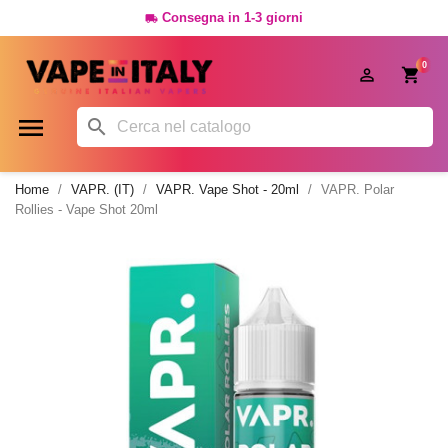
Consegna in 1-3 giorni

0




Home
VAPR. (IT)
VAPR. Vape Shot - 20ml
VAPR. Polar
Rollies - Vape Shot 20ml