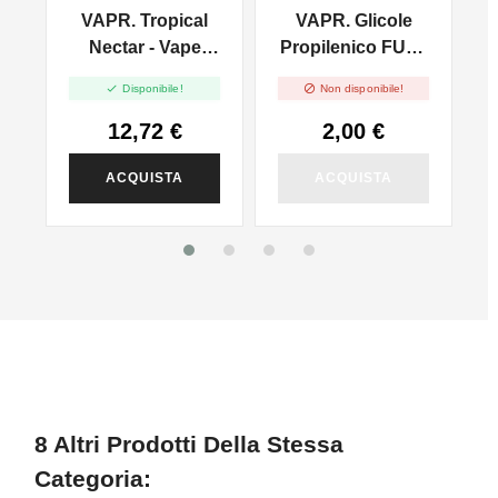
VAPR. Tropical
VAPR. Glicole
Nectar - Vape
Propilenico FULL
Shot 20ml
PG - 50ml In 60ml


Disponibile!
Non disponibile!
12,72 €
2,00 €
ACQUISTA
ACQUISTA
8 Altri Prodotti Della Stessa
Categoria: