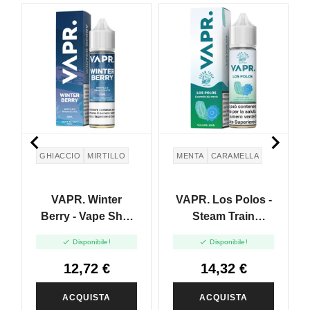


GHIACCIO
MIRTILLO
MENTA
CARAMELLA
VAPR. Winter
VAPR. Los Polos -
Berry - Vape Shot
Steam Train
20ml
Edition - Vape Shot


Disponibile!
Disponibile!
20ml
12,72 €
14,32 €
ACQUISTA
ACQUISTA