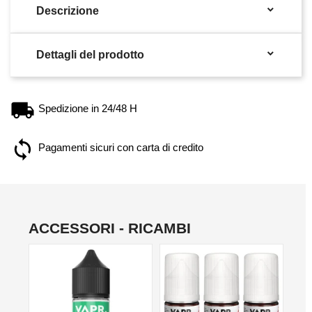

Descrizione

Dettagli del prodotto
Spedizione in 24/48 H
Pagamenti sicuri con carta di credito
ACCESSORI - RICAMBI
NON DISPONIBILE
NO