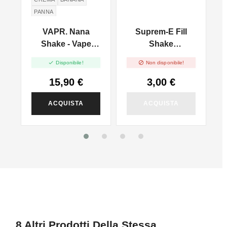
PANNA
y
VAPR. Nana
Suprem-E Fill
S
Shake - Vape
Shake
Shot - 20ml
NicoBooster


Disponibile!
Non disponibile!
Base 70/30 - 10ml
15,90 €
3,00 €
ACQUISTA
ACQUISTA
8 Altri Prodotti Della Stessa