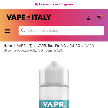
Consegna in 1-3 giorni

0




Home
VAPR. (IT)
VAPR. Basi Full VG e Full PG
VAPR.
Glicerina Vegetale FULL VG - 50ml in 120ml