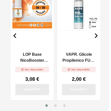


LOP Base
VAPR. Glicole
NicoBooster
Propilenico FULL
50/50 - 10ml
PG - 50ml In 60ml


Non disponibile!
Non disponibile!
3,08 €
2,00 €
ACQUISTA
ACQUISTA