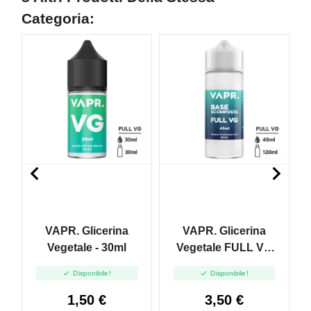
Categoria:


VAPR. Glicerina
VAPR. Glicerina
Vegetale - 30ml
Vegetale FULL VG
- 45ml In 120ml


Disponibile!
Disponibile!
1,50 €
3,50 €