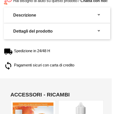
Hai bisogno di aiuto su questo prodotto?
Chatta con noi!

Descrizione

Dettagli del prodotto
Spedizione in 24/48 H
Pagamenti sicuri con carta di credito
ACCESSORI - RICAMBI
NON DISPONIBILE
NO