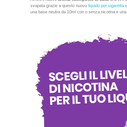
svapata grazie a questo nuovo
liquido per sigaretta 
una base neutra da 10ml con o senza nicotina e un