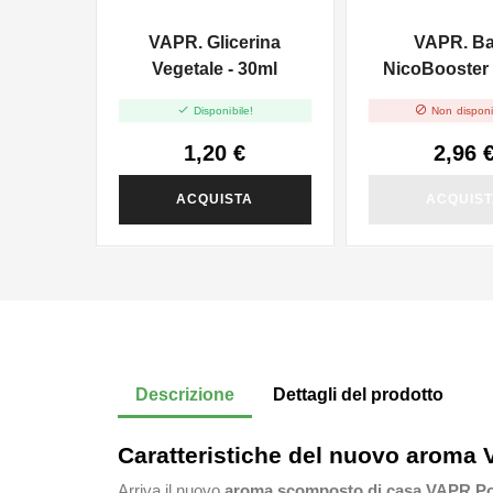
VAPR. Glicerina
VAPR. B
Vegetale - 30ml
NicoBooster 
10ml


Disponibile!
Non disponi
1,20 €
2,96 
ACQUISTA
ACQUIS
Descrizione
Dettagli del prodotto
Caratteristiche del nuovo aroma
Arriva il nuovo
aroma scomposto di casa VAPR P