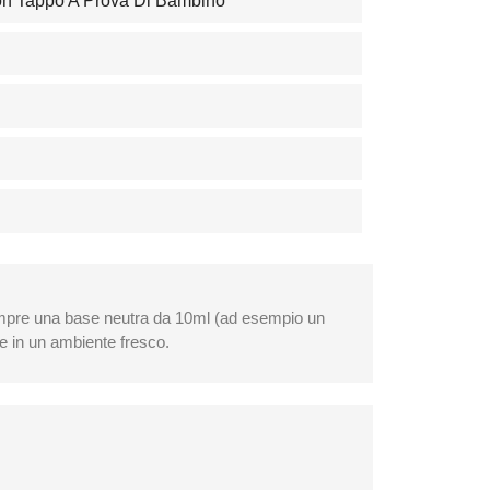
Con Tappo A Prova Di Bambino
sempre una base neutra da 10ml (ad esempio un
 e in un ambiente fresco.