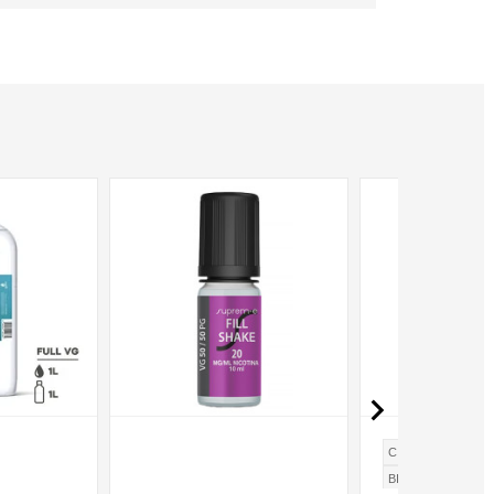
NON DISPONIBILE

CIOCCOLATO
C
BISCOTTO