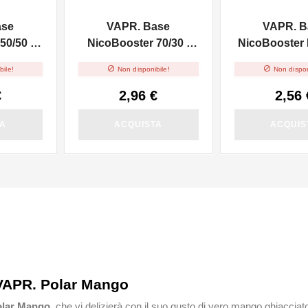
ase
VAPR. Base
VAPR. B
50/50 -
NicoBooster 70/30 -
NicoBooster F
10ml
10ml


bile!
Non disponibile!
Non dispon
€
2,96 €
2,56 
TA
ACQUISTA
ACQUIS
 VAPR. Polar Mango
olar Mango
che vi delizierà con il suo gusto di vero mango ghiacciato