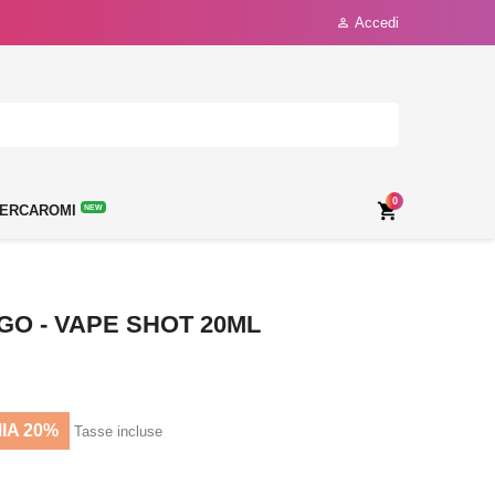
Accedi

0

ERCAROMI
NEW
GO - VAPE SHOT 20ML
IA 20%
Tasse incluse