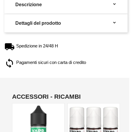

Descrizione

Dettagli del prodotto
Spedizione in 24/48 H
Pagamenti sicuri con carta di credito
ACCESSORI - RICAMBI
NON DISPONIBILE
NO