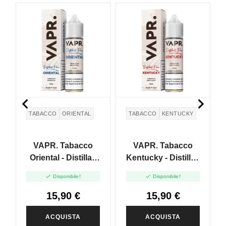


TABACCO
ORIENTAL
TABACCO
KENTUCKY
VAPR. Tabacco
VAPR. Tabacco
Oriental - Distillati
Kentucky - Distillati
Puri - Vape Shot
Puri - Vape Shot


Disponibile!
Disponibile!
20ml
20ml
15,90 €
15,90 €
ACQUISTA
ACQUISTA