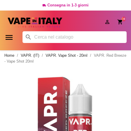
Consegna in 1-3 giorni

0




Home
VAPR. (IT)
VAPR. Vape Shot - 20ml
VAPR. Red Breeze
- Vape Shot 20ml