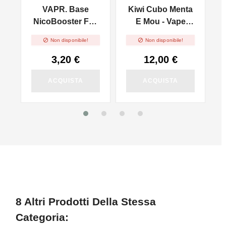
VAPR. Base
Kiwi Cubo Menta
l
NicoBooster Full
E Mou - Vape
PG - 10ml
Shot 20ml


Non disponibile!
Non disponibile!
3,20 €
12,00 €
ACQUISTA
ACQUISTA
8 Altri Prodotti Della Stessa
Categoria: