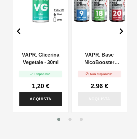


VAPR. Glicerina
VAPR. Base
l
Vegetale - 30ml
NicoBooster
50/50 - 10ml


Disponibile!
Non disponibile!
1,20 €
2,96 €
ACQUISTA
ACQUISTA