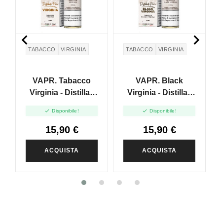


TABACCO
VIRGINIA
TABACCO
VIRGINIA
VAPR. Tabacco
VAPR. Black
Virginia - Distillati
Virginia - Distillati
Puri - Vape Shot
Puri - Vape Shot


Disponibile!
Disponibile!
20ml
20ml
15,90 €
15,90 €
ACQUISTA
ACQUISTA