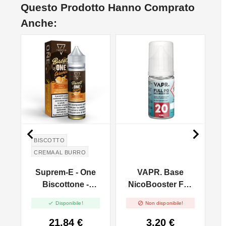
Questo Prodotto Hanno Comprato
Anche:
NON DISPONIBILE


BISCOTTO
CREMA AL BURRO
CARAMELLO SALATO
Suprem-E - One
VAPR. Base
F
Biscottone -
NicoBooster Full
e
Caramel - Mix
PG - 10ml


Disponibile!
Non disponibile!
And Vape - 20ml
21,84 €
3,20 €