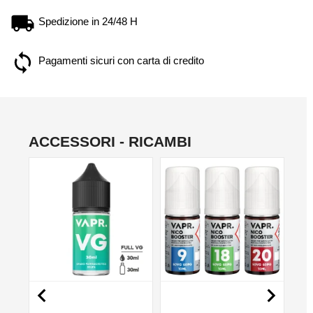
Spedizione in 24/48 H
Pagamenti sicuri con carta di credito
ACCESSORI - RICAMBI
NON DISPONIBILE
NO

