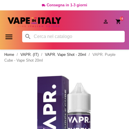
Consegna in 1-3 giorni

0




Home
VAPR. (IT)
VAPR. Vape Shot - 20ml
VAPR. Purple
Cube - Vape Shot 20ml