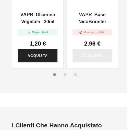
VAPR. Glicerina
VAPR. Base
l
Vegetale - 30ml
NicoBooster
50/50 - 10ml


Disponibile!
Non disponibile!
1,20 €
2,96 €
ACQUISTA
ACQUISTA
I Clienti Che Hanno Acquistato