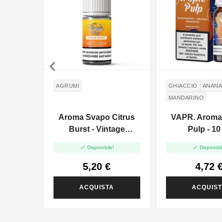

AGRUMI
GHIACCIO
ANAN
MANDARINO
Aroma Svapo Citrus
VAPR. Aroma
Burst - Vintage
Pulp - 10
Tobacco - Aroma 10ml


Disponibile!
Disponibil
5,20 €
4,72 
ACQUISTA
ACQUIS