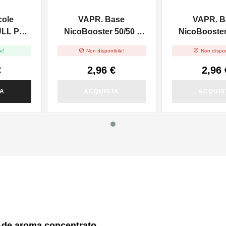
cole
VAPR. Base
VAPR. B
ULL PG -
NicoBooster 50/50 -
NicoBooster 
0ml
10ml
10ml


e!
Non disponibile!
Non dispon
€
2,96 €
2,96 
TA
ACQUISTA
ACQUIS
Ade aroma concentrato