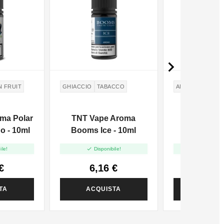

 FRUIT
GHIACCIO
TABACCO
ANICE
LIQUIRIZ
ma Polar
TNT Vape Aroma
TNT Vape
o - 10ml
Booms Ice - 10ml
Natural Ani
10m


ile!
Disponibile!
Disponi
€
6,16 €
6,16
TA
ACQUISTA
ACQUI