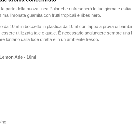
fa parte della nuova linea Polar che rinfrescherà le tue giornate estive g
ma limonata guarnita con frutti tropicali e ribes nero.
 da 10ml in boccetta in plastica da 10ml con tappo a prova di bambino
essere utilizzata tale e quale.
È necessario aggiungere sempre una b
re lontano dalla luce diretta e in un ambiente fresco.
 Lemon Ade - 10ml
bino