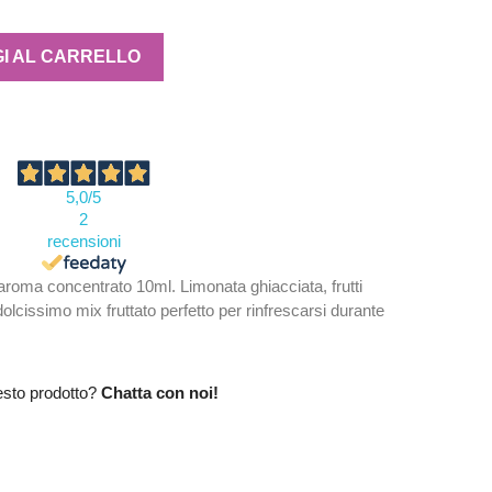
I AL CARRELLO
5,0
/5
2
recensioni
oma concentrato 10ml. Limonata ghiacciata, frutti
dolcissimo mix fruttato perfetto per rinfrescarsi durante
esto prodotto?
Chatta con noi!