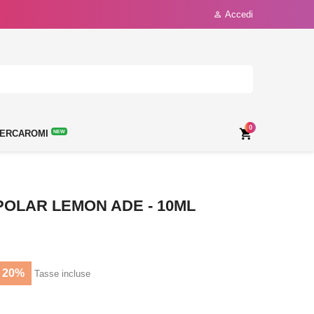
Accedi

0

ERCAROMI
NEW
POLAR LEMON ADE - 10ML
 20%
Tasse incluse