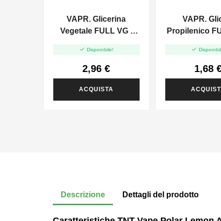
VAPR. Glicerina
VAPR. Gli
Vegetale FULL VG -
Propilenico F
35ml In 120ml
35ml In 6


Disponibile!
Disponibil
2,96 €
1,68 
ACQUISTA
ACQUIS
Descrizione
Dettagli del prodotto
Caratteristiche TNT Vape Polar Lemon 