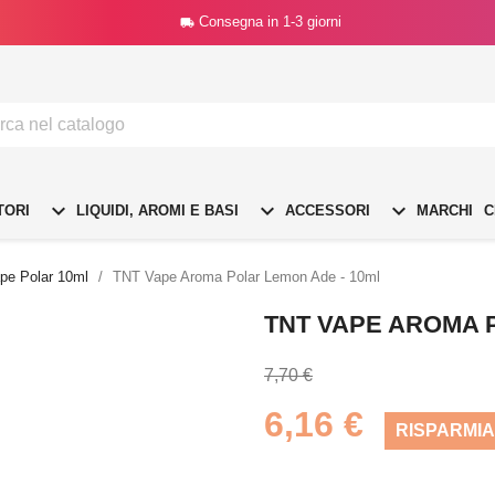
Consegna in 1-3 giorni




TORI
LIQUIDI, AROMI E BASI
ACCESSORI
MARCHI
C
pe Polar 10ml
TNT Vape Aroma Polar Lemon Ade - 10ml
TNT VAPE AROMA 
7,70 €
6,16 €
RISPARMIA