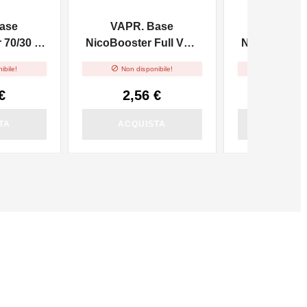
ase
VAPR. Base
VAPR. 
70/30 -
NicoBooster Full VG -
NicoBooster 
10ml
10m


ibile!
Non disponibile!
Non dispo
€
2,56 €
2,56
TA
ACQUISTA
ACQUI