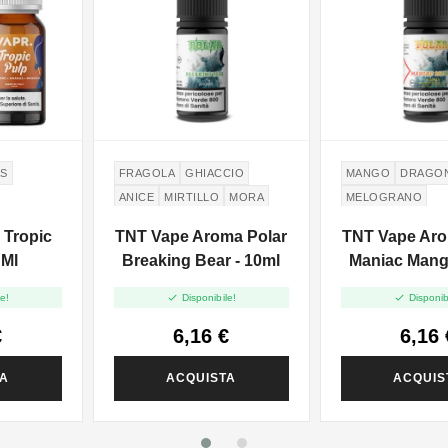
AS
FRAGOLA
GHIACCIO
MANGO
DRAGON
ANICE
MIRTILLO
MORA
MELOGRANO
LAMPONE
UVA FRAGOLA
POMEGRANATE
 Tropic
TNT Vape Aroma Polar
TNT Vape Aro
PASSION FRUIT
 Ml
Breaking Bear - 10ml
Maniac Mang


e!
Disponibile!
Disponib
€
6,16 €
6,16 
TA
ACQUISTA
ACQUIS