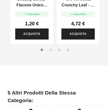
Flacone Unicorn
Crunchy Leaf - 10
Trasparente 75ml
Ml


Disponibile!
Disponibile!
1,20 €
4,72 €
ACQUISTA
ACQUISTA
5 Altri Prodotti Della Stessa
Categoria: