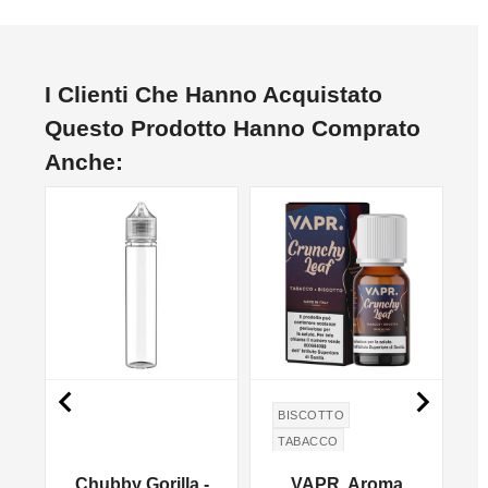
I Clienti Che Hanno Acquistato
Questo Prodotto Hanno Comprato
Anche:


BISCOTTO
TABACCO
a
Chubby Gorilla -
VAPR. Aroma