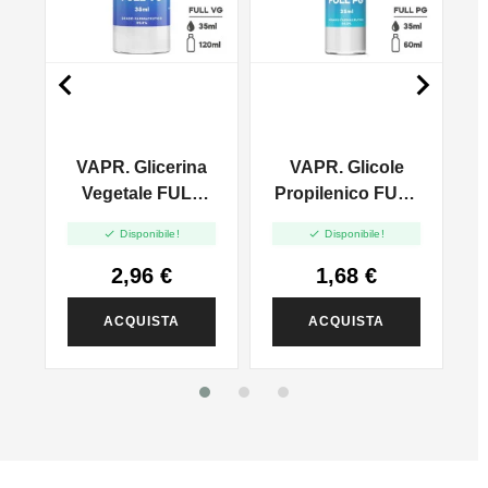


VAPR. Glicerina
VAPR. Glicole
l
Vegetale FULL
Propilenico FULL
VG - 35ml In
PG - 35ml In 60ml


Disponibile!
Disponibile!
120ml
2,96 €
1,68 €
ACQUISTA
ACQUISTA