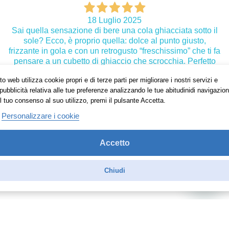
18 Luglio 2025
Sai quella sensazione di bere una cola ghiacciata sotto il
sole? Ecco, è proprio quella: dolce al punto giusto,
frizzante in gola e con un retrogusto “freschissimo” che ti fa
pensare a un cubetto di ghiaccio che scrocchia. Perfetto
per i torridi giorni d'estate.
o web utilizza cookie propri e di terze parti per migliorare i nostri servizi e
pubblicità relativa alle tue preferenze analizzando le tue abitudinidi navigazion
Acquirente verificato
l tuo consenso al suo utilizzo, premi il pulsante Accetta.
Personalizzare i cookie
05 Novembre 2024
Ottimo prodotto e di alta qualità. Consigliato a chi ama
Accetto
svapo.
Acquirente verificato
Chiudi