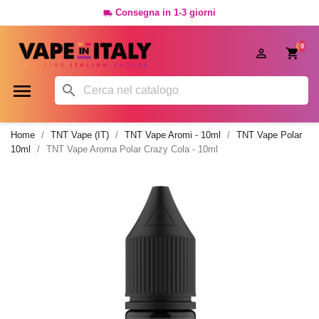
Consegna in 1-3 giorni

0




Home
TNT Vape (IT)
TNT Vape Aromi - 10ml
TNT Vape Polar
10ml
TNT Vape Aroma Polar Crazy Cola - 10ml