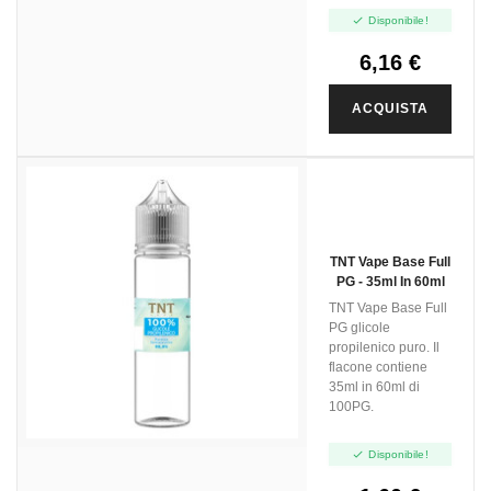

Disponibile!
6,16 €
ACQUISTA
TNT Vape Base Full
PG - 35ml In 60ml
TNT Vape Base Full
PG glicole
propilenico puro. Il
flacone contiene
35ml in 60ml di
100PG.

Disponibile!