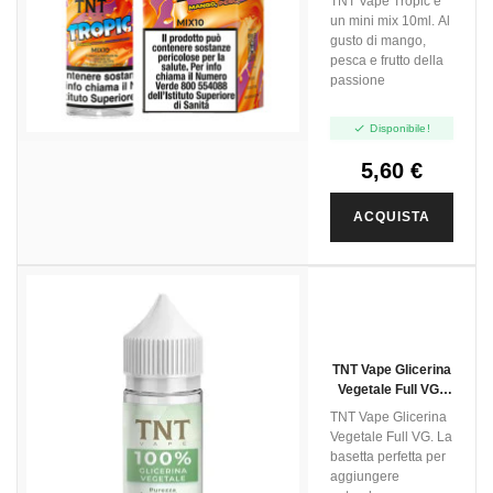
TNT Vape Tropic è
un mini mix 10ml. Al
gusto di mango,
pesca e frutto della
passione

Disponibile!
5,60 €
ACQUISTA
TNT Vape Glicerina
Vegetale Full VG -
30ml
TNT Vape Glicerina
Vegetale Full VG. La
basetta perfetta per
aggiungere