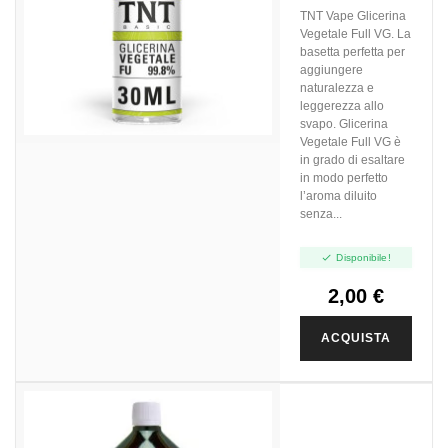
30ml In 120ml
TNT Vape Glicerina
Vegetale Full VG. La
basetta perfetta per
aggiungere
naturalezza e
leggerezza allo
svapo. Glicerina
Vegetale Full VG è
in grado di esaltare
in modo perfetto
l’aroma diluito
senza...

Disponibile!
2,00 €
ACQUISTA