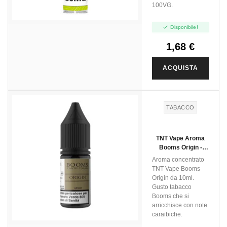
100VG.

Disponibile!
1,68 €
ACQUISTA
TABACCO
TNT Vape Aroma
Booms Origin -
10ml
Aroma concentrato
TNT Vape Booms
Origin da 10ml.
Gusto tabacco
Booms che si
arricchisce con note
caraibiche.