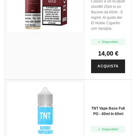
Classic è un eLiquid
shortfill 20ml in un
flacone da 60ml - 0
mg/ml. Al gusto del
El Noble Cigarillo
con Vaniglia.

Disponibile!
14,00 €
ACQUISTA
TNT Vape Base Full
PG - 40ml In 60ml

Disponibile!