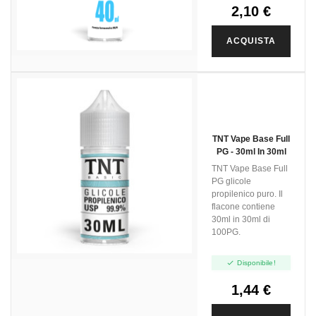
2,10 €
ACQUISTA
TNT Vape Base Full
PG - 30ml In 30ml
TNT Vape Base Full
PG glicole
propilenico puro. Il
flacone contiene
30ml in 30ml di
100PG.

Disponibile!
1,44 €