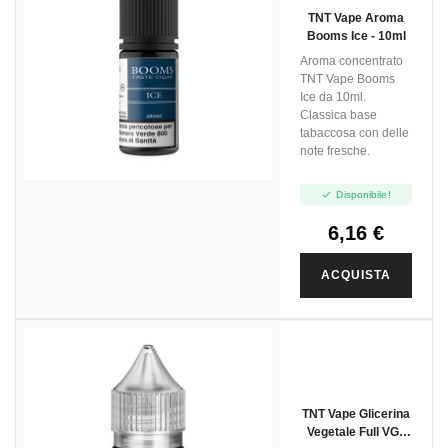
TNT Vape Aroma
Booms Ice - 10ml
Aroma concentrato
TNT Vape Booms
Ice da 10ml.
Classica base
tabaccosa con delle
note fresche.

Disponibile!
6,16 €
ACQUISTA
TNT Vape Glicerina
Vegetale Full VG -