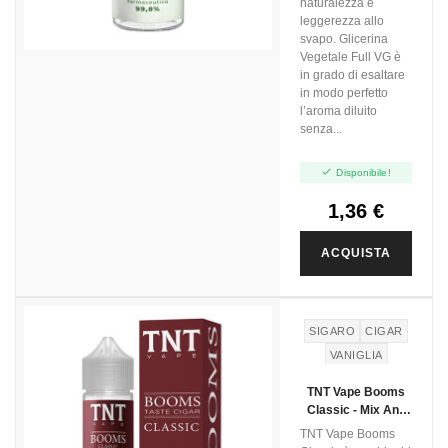
naturalezza e
leggerezza allo
svapo. Glicerina
Vegetale Full VG è
in grado di esaltare
in modo perfetto
l’aroma diluito
senza...

Disponibile!
1,36 €
ACQUISTA
SIGARO
CIGAR
VANIGLIA
TNT Vape Booms
Classic - Mix And
Vape - 20ml
TNT Vape Booms