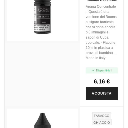
10ml
Aroma Concentrato
– Questa è una
versione del Booms
al sigaro barricata
che vi dona ancora
più immagini e
sapori di Cuba
tropicale. - Flacone:
10ml in plastica a
prova di bambino -
Made in Italy

Disponibile!
6,16 €
ACQUISTA
TABACCO
GHIACCIO