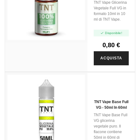
10ml
TNT Vape Glicerina
Vegetale Full VG in
formato 10ml in 10
ml di TNT Vape.

Disponibile!
0,80 €
ACQUISTA
TNT Vape Base Full
VG - 50ml In 60ml
TNT Vape Base Full
VG glicerina
vegetale puro. Il
flacone contiene
50ml in 60ml di