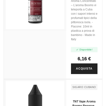
Aroma Concentrato
– L’aroma Booms vi
teleporta a Cuba
con i sapori intensi e
profumati tipici della
pittoresca isola. -
Flacone: 10ml in
plastica a prova di
bambino - Made in
Italy

Disponibile!
6,16 €
ACQUISTA
SIGARO CUBANO
TNT Vape Aroma
Booms Reserve -