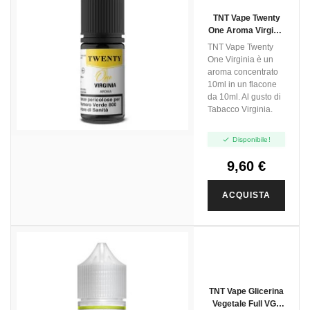
TNT Vape Twenty
One Aroma Virginia
- 10ml
TNT Vape Twenty
One Virginia è un
aroma concentrato
10ml in un flacone
da 10ml. Al gusto di
Tabacco Virginia.

Disponibile!
9,60 €
ACQUISTA
TNT Vape Glicerina
Vegetale Full VG -