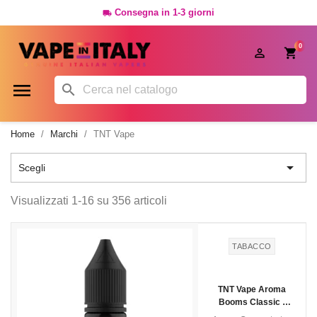
Consegna in 1-3 giorni

0




Home
Marchi
TNT Vape

Scegli
Visualizzati 1-16 su 356 articoli
TABACCO
TNT Vape Aroma
Booms Classic -
10ml