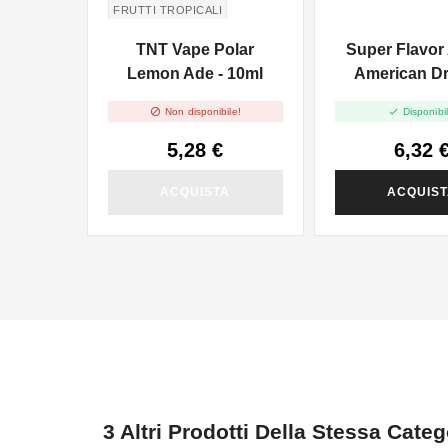
FRUTTI TROPICALI
LIMONATA
TNT Vape Polar
Super Flavor
Lemon Ade - 10ml
American Dr
10ml


Non disponibile!
Disponibil
5,28 €
6,32 
ACQUISTA
ACQUIS
3 Altri Prodotti Della Stessa Categ