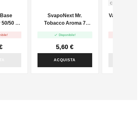
CIOCCOLATO B
WHITE CHOCOL
 Base
SvapoNext Mr.
Vaporart Bla
CHEESECAKE
50/50 -
Tobacco Aroma 7
Foglie - 10ml


ibile!
Disponibile!
Non dispo
€
5,60 €
4,40
TA
ACQUISTA
ACQUI