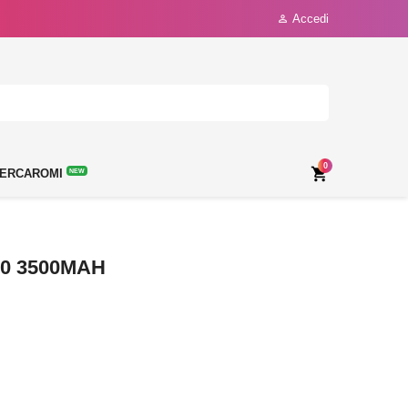
Accedi

0

ERCAROMI
NEW
0 3500MAH