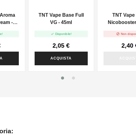
 Aroma
TNT Vape Base Full
TNT Vape
eam -
VG - 45ml
Nicobooster 
10ml


e!
Disponibile!
Non dispon
€
2,05 €
2,40 
TA
ACQUISTA
ACQUIS
oria: