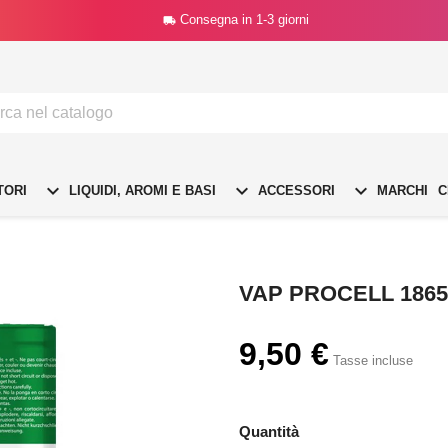
Consegna in 1-3 giorni




TORI
LIQUIDI, AROMI E BASI
ACCESSORI
MARCHI
C
VAP PROCELL 1865
9,50 €
Tasse incluse
Quantità