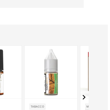

TABACCO
MANDORLE