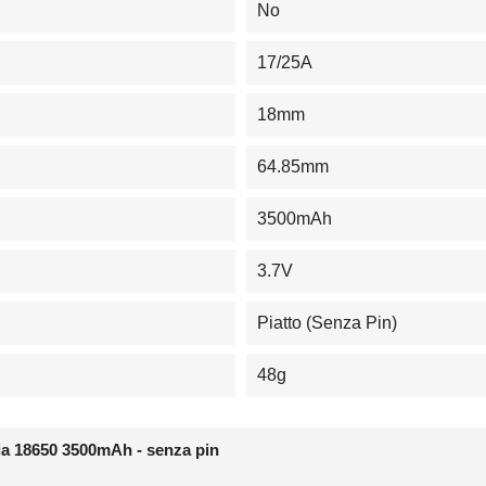
No
17/25A
18mm
64.85mm
3500mAh
3.7V
Piatto (senza Pin)
48g
ia 18650 3500mAh - senza pin