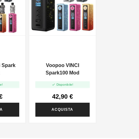
 Spark
Voopoo VINCI
t
Spark100 Mod

e!
Disponibile!
€
42,90 €
TA
ACQUISTA