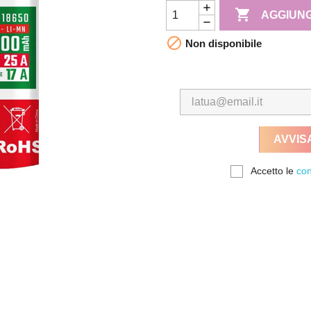

AGGIUNG

Non disponibile
AVVIS
Accetto le
con