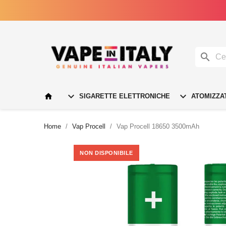




SIGARETTE ELETTRONICHE
ATOMIZZA
Home
Vap Procell
Vap Procell 18650 3500mAh
NON DISPONIBILE