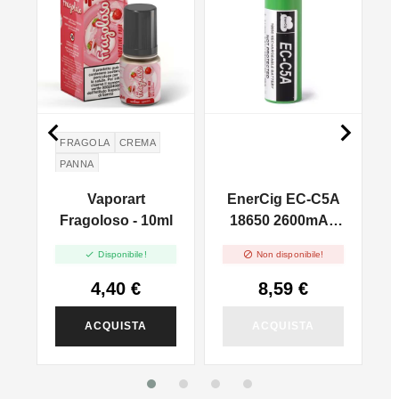


FRAGOLA
CREMA
PANNA
d
Vaporart
EnerCig EC-C5A
Fragoloso - 10ml
18650 2600mAh
Senza Pin


Disponibile!
Non disponibile!
4,40 €
8,59 €
ACQUISTA
ACQUISTA