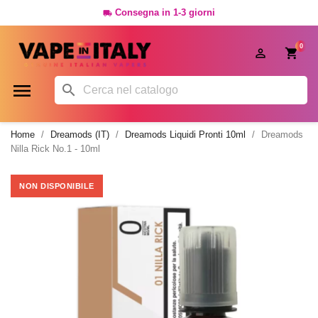
Consegna in 1-3 giorni

0




Home
Dreamods (IT)
Dreamods Liquidi Pronti 10ml
Dreamods
Nilla Rick No.1 - 10ml
NON DISPONIBILE