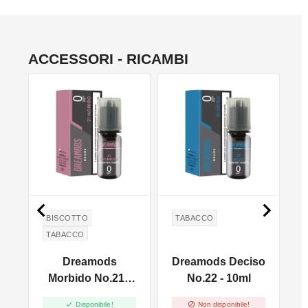
ACCESSORI - RICAMBI


BISCOTTO
TABACCO
TABACCO
i
Dreamods
Dreamods Deciso
Morbido No.21 -
No.22 - 10ml
10ml


Disponibile!
Non disponibile!