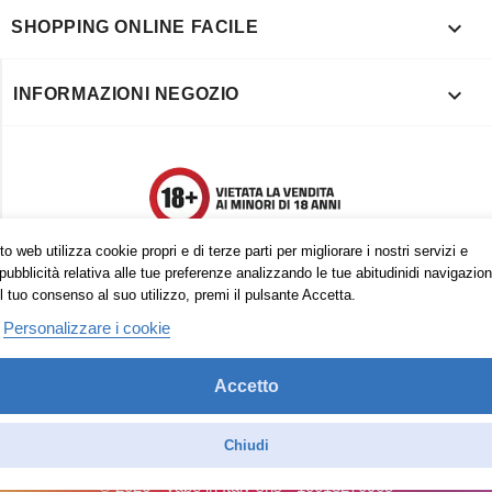

SHOPPING ONLINE FACILE

INFORMAZIONI NEGOZIO
o web utilizza cookie propri e di terze parti per migliorare i nostri servizi e
pubblicità relativa alle tue preferenze analizzando le tue abitudinidi navigazion
l tuo consenso al suo utilizzo, premi il pulsante Accetta.
Personalizzare i cookie
Accetto
Trovaci anche su:
Facebook
Pinterest
Instagram
Chiudi
© 2026 - Vape in Italy srls - 10613270965