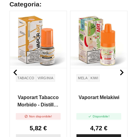
Categoria:


TABACCO
VIRGINIA
MELA
KIWI
Vaporart Tabacco
Vaporart Melakiwi
Morbido - Distillati
Puri - 10ml


Non disponibile!
Disponibile!
5,82 €
4,72 €