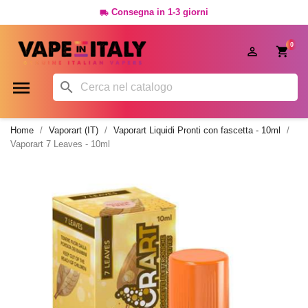
Consegna in 1-3 giorni

0




Home
Vaporart (IT)
Vaporart Liquidi Pronti con fascetta - 10ml
Vaporart 7 Leaves - 10ml