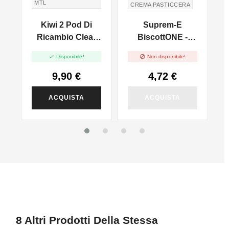
MTL
CREMA PASTICCERA
TIRO IN GUANCIA
Kiwi 2 Pod Di
Suprem-E
MTL
l
Ricambio Clear
BiscottONE -
White - 1.8ml - 2pz
10ml


Disponibile!
Non disponibile!
9,90 €
4,72 €
ACQUISTA
ACQUISTA
8 Altri Prodotti Della Stessa