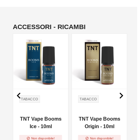
ACCESSORI - RICAMBI


TABACCO
TABACCO
c
TNT Vape Booms
TNT Vape Booms
Ice - 10ml
Origin - 10ml


Non disponibile!
Non disponibile!