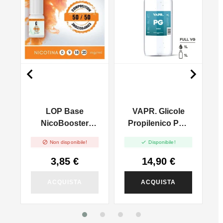


c
LOP Base
VAPR. Glicole
NicoBooster
Propilenico PG -
50/50 - 10ml
1000ml


Non disponibile!
Disponibile!
G
3,85 €
14,90 €
ACQUISTA
ACQUISTA