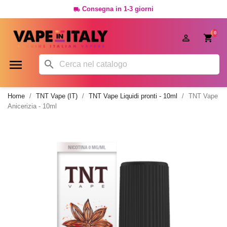
Consegna in 1-3 giorni

0




Home
TNT Vape (IT)
TNT Vape Liquidi pronti - 10ml
TNT Vape
Anicerizia - 10ml