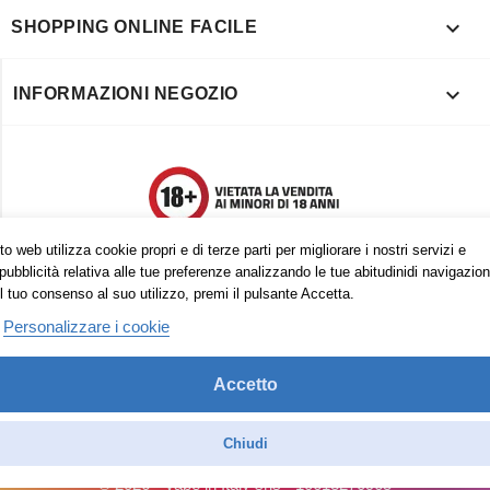

SHOPPING ONLINE FACILE

INFORMAZIONI NEGOZIO
o web utilizza cookie propri e di terze parti per migliorare i nostri servizi e
pubblicità relativa alle tue preferenze analizzando le tue abitudinidi navigazion
l tuo consenso al suo utilizzo, premi il pulsante Accetta.
Personalizzare i cookie
Accetto
Trovaci anche su:
Facebook
Pinterest
Instagram
Chiudi
© 2026 - Vape in Italy srls - 10613270965