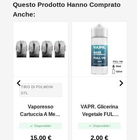
Questo Prodotto Hanno Comprato
Anche:


TIRO DI POLMONI
DTL
Vaporesso
VAPR. Glicerina
x
Cartuccia A Mesh
Vegetale FULL
l
Per Luxe Q Series
VG - 50ml In


Disponibile!
Disponibile!
- 3ml - 4pz
120ml
15,00 €
2,00 €