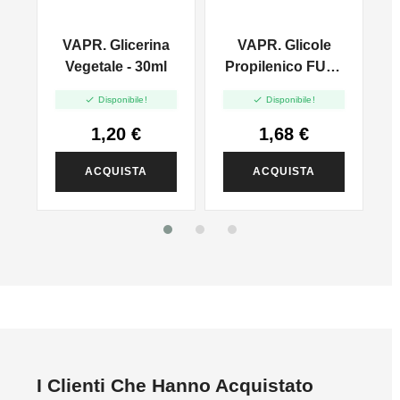
VAPR. Glicerina
VAPR. Glicole
l
Vegetale - 30ml
Propilenico FULL
PG - 35ml In 60ml


Disponibile!
Disponibile!
1,20 €
1,68 €
ACQUISTA
ACQUISTA
I Clienti Che Hanno Acquistato