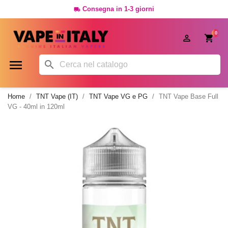
Consegna in 1-3 giorni

0




Home
TNT Vape (IT)
TNT Vape VG e PG
TNT Vape Base Full
VG - 40ml in 120ml