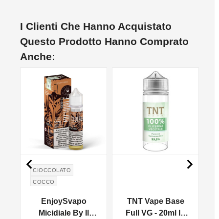
I Clienti Che Hanno Acquistato
Questo Prodotto Hanno Comprato
Anche:
NON DISPONIBILE


CIOCCOLATO
COCCO
a
EnjoySvapo
TNT Vape Base
Micidiale By Il
Full VG - 20ml In