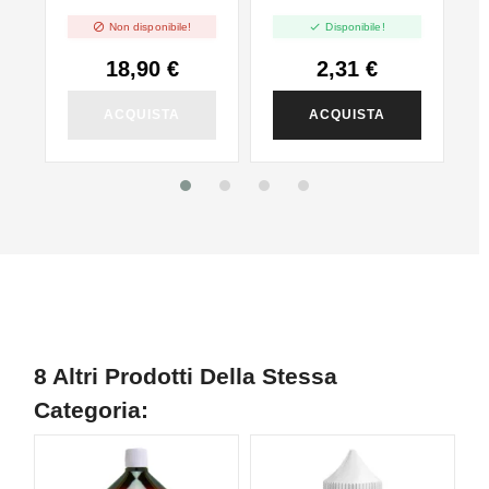
Santone Dello
120ml


Non disponibile!
Disponibile!
Svapo - Mix And
Vape - 30ml
18,90 €
2,31 €
ACQUISTA
ACQUISTA
8 Altri Prodotti Della Stessa
Categoria: