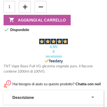

AGGIUNGI AL CARRELLO

Disponibile
4,9
/5
8
recensioni
TNT Vape Base Full VG glicerina vegetale puro. Il flacone
contiene 1000ml di 100VG.
Hai bisogno di aiuto su questo prodotto?
Chatta con noi!

Descrizione