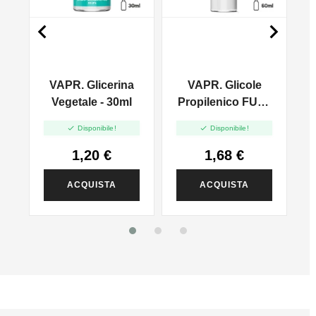


VAPR. Glicerina
VAPR. Glicole
l
Vegetale - 30ml
Propilenico FULL
PG - 35ml In 60ml


Disponibile!
Disponibile!
1,20 €
1,68 €
ACQUISTA
ACQUISTA