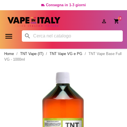
Consegna in 1-3 giorni

0




Home
TNT Vape (IT)
TNT Vape VG e PG
TNT Vape Base Full
VG - 1000ml