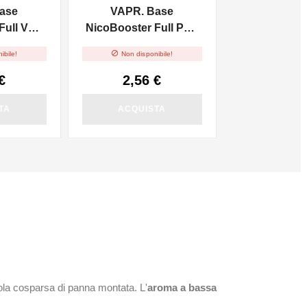
ase
VAPR. Base
ull VG -
NicoBooster Full PG -
10ml

ibile!
Non disponibile!
€
2,56 €
TA
ACQUISTA
ola cosparsa di panna montata. L'
aroma a bassa