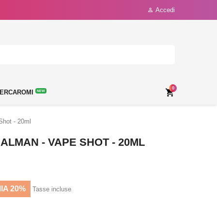
Accedi

0

ERCAROMI
NEW
Shot - 20ml
ALMAN - VAPE SHOT - 20ML
IA 20%
Tasse incluse