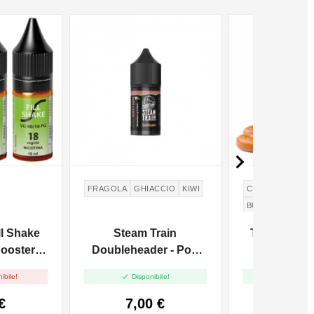

FRAGOLA
GHIACCIO
KIWI
CREMA
CARAM
BURRO
TOFFE
ll Shake
Steam Train
Toffee Alpm
ooster
Doubleheader - Pod
Shot 2
10ml
Edition - Mini Shot


ibile!
Disponibile!
Disponi
10ml
€
7,00 €
17,0