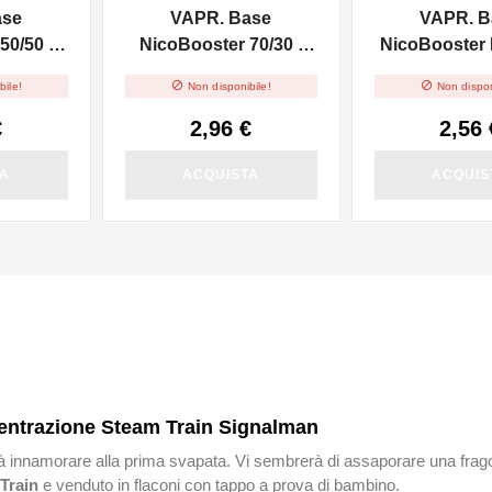
ase
VAPR. Base
VAPR. B
50/50 -
NicoBooster 70/30 -
NicoBooster F
10ml
10ml


bile!
Non disponibile!
Non dispon
€
2,96 €
2,56 
TA
ACQUISTA
ACQUIS
centrazione Steam Train Signalman
rà innamorare alla prima svapata. Vi sembrerà di assaporare una frag
Train
e venduto in flaconi con tappo a prova di bambino.