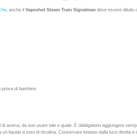
iche
, anche il
Vapeshot Steam Train Signalman
deve essere diluito 
 a prova di bambino
l di aroma, da non usare tale e quale. È obbligatorio aggiungere se
n liquido a zero di nicotina. Conservare lontano dalla luce diretta e 