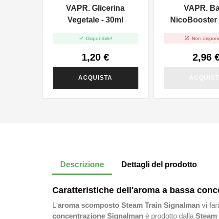
VAPR. Glicerina
VAPR. B
Vegetale - 30ml
NicoBooster 
10ml


Disponibile!
Non disponi
1,20 €
2,96 
ACQUISTA
ACQUIS
Descrizione
Dettagli del prodotto
Caratteristiche dell'aroma a bassa con
L'
aroma scomposto Steam Train Signalman
vi fa
concentrazione Signalman
è prodotto dalla
Steam 