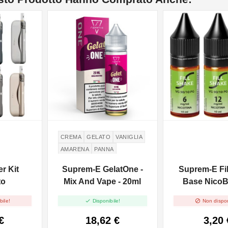
NON DISPONIBILE
CREMA
GELATO
VANIGLIA
AMARENA
PANNA
er Kit
Suprem-E GelatOne -
Suprem-E Fi
to
Mix And Vape - 20ml
Base NicoB
90/10 - 


bile!
Disponibile!
Non dispon
€
18,62 €
3,20 