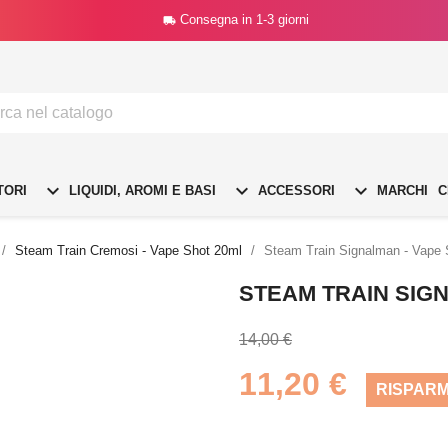
Consegna in 1-3 giorni




TORI
LIQUIDI, AROMI E BASI
ACCESSORI
MARCHI
C
Steam Train Cremosi - Vape Shot 20ml
Steam Train Signalman - Vape 
STEAM TRAIN SIGN
14,00 €
11,20 €
RISPARM