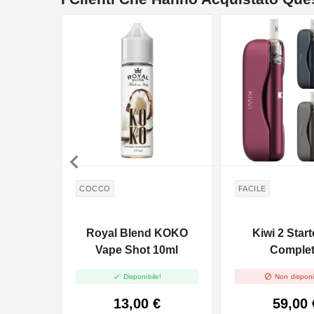
NON DISPONIBILE

COCCO
FACILE
Royal Blend KOKO
Kiwi 2 Start
Vape Shot 10ml
Comple


Disponibile!
Non disponi
13,00 €
59,00 