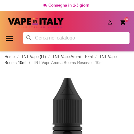
Consegna in 1-3 giorni

0




Home
TNT Vape (IT)
TNT Vape Aromi - 10ml
TNT Vape
Booms 10ml
TNT Vape Aroma Booms Reserve - 10ml