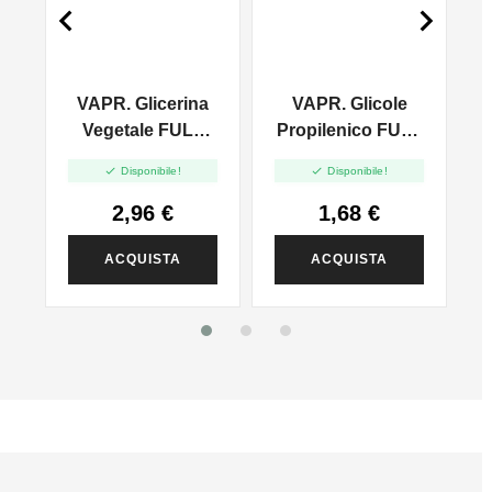


VAPR. Glicerina
VAPR. Glicole
l
Vegetale FULL
Propilenico FULL
VG - 35ml In
PG - 35ml In 60ml


Disponibile!
Disponibile!
120ml
2,96 €
1,68 €
ACQUISTA
ACQUISTA