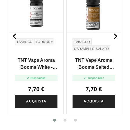


TABACCO
TORRONE
TABACCO
CARAMELLO SALATO
SALTED CARAMEL
TNT Vape Aroma
TNT Vape Aroma
Booms White -
Booms Salted
10ml
Caramel - 10ml


Disponibile!
Disponibile!
7,70 €
7,70 €
ACQUISTA
ACQUISTA