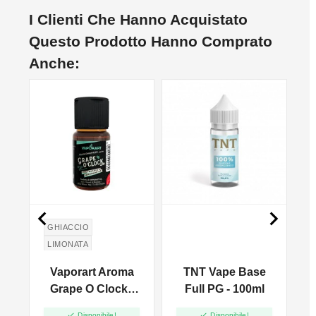
I Clienti Che Hanno Acquistato
Questo Prodotto Hanno Comprato
Anche:


GHIACCIO
LIMONATA
UVA FRAGOLA
Vaporart Aroma
TNT Vape Base
S
Grape O Clock -
Full PG - 100ml
10ml


Disponibile!
Disponibile!