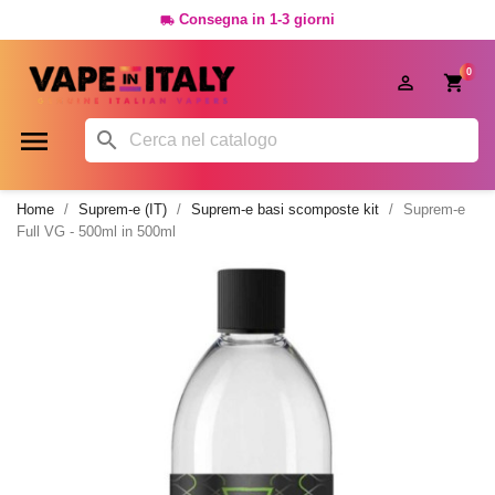
Consegna in 1-3 giorni

0




Home
Suprem-e (IT)
Suprem-e basi scomposte kit
Suprem-e
Full VG - 500ml in 500ml