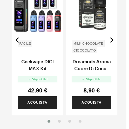


A
FACILE
MILK CHOCOLATE
CIOCCOLATO
COCCO
CEREALI
a
Geekvape DIGI
Dreamods Aroma
CEREALS
ml
MAX Kit
Cuore Di Cocco
No.66 - 10ml


Disponibile!
Disponibile!
42,90 €
8,90 €
ACQUISTA
ACQUISTA