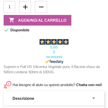

AGGIUNGI AL CARRELLO

Disponibile
5,0
/5
5
recensioni
Suprem-e Full VG Glicerina Vegetale pura. Il flacone sfuso da
500ml contiene 500ml di 100VG.
Hai bisogno di aiuto su questo prodotto?
Chatta con noi!

Descrizione